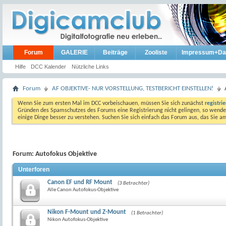
Forum
GALERIE
Beiträge
Zooliste
Impressum+Da
Hilfe
DCC Kalender
Nützliche Links
Forum
AF OBJEKTIVE- NUR VORSTELLUNG, TESTBERICHT EINSTELLEN!
Wenn Sie zum ersten Mal im DCC vorbeischauen, müssen Sie sich zunächst
registri
Gründen des Spamschutzes des Forums eine Registrierung nicht gelingen, so wenden
einige Dinge besser zu verstehen. Suchen Sie sich einfach das Forum aus, das Sie 
Forum:
Autofokus Objektive
Unterforen
Canon EF und RF Mount
(3 Betrachter)
Alle Canon Autofokus-Objektive
Nikon F-Mount und Z-Mount
(1 Betrachter)
Nikon Autofokus-Objektive