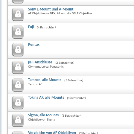
Sony E-Mount und A-Mount
AF Objektive zur NEX, A7 und die DSLR Objektive
Fuji
(4 Betrachter)
Pentax
µFT-Anschlüsse
(2 Betrachter)
Olympus, Leica, Panasonic
Tamron, alle Mounts
(1 Betrachter)
Tamron AF
Tokina AF, alle Mounts
(4 Betrachter)
Sigma, alle Mounts
(5 Betrachter)
Objektive von Sigma
Vergleiche von AF Objektiven
(3 Betrachter)