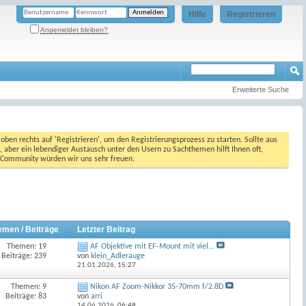
Hilfe
Registrieren
Angemeldet bleiben?
Erweiterte Suche
oben rechts auf 'Registrieren', um den Registrierungsprozess zu starten. Sollte aus
, aber ein lebendiger Austausch unter den Usern zu Sachthemen hilft Ihnen oft,
en Community würden wir uns sehr freuen.
emen / Beiträge
Letzter Beitrag
Themen: 19
AF Objektive mit EF-Mount mit viel...
Beiträge: 239
von
klein_Adlerauge
21.01.2026,
15:27
Themen: 9
Nikon AF Zoom-Nikkor 35-70mm f/2.8D
Beiträge: 83
von
arri
14.06.2026,
06:48