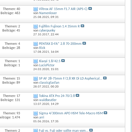
Themen: 40
Viltrox AF 15mm f1.7 AIR (APS-C)
Beiträge: 463
von
Namenloser
25.08.2025,
09:31
Themen: 2
Fujifilm Fujinon 1.4 35mm R
Beiträge: 45
von
cyberpunky
27.10.2017,
22:44
Themen: 4
PENTAX D-FA* 2.8 70-200mm
Beiträge: 28
von
Rick
17.08.2021,
16:04
Themen: 1
Xiaoyi 1.8/42.5
Beiträge: 1
von
LucisPictor
24.03.2020,
15:01
Themen: 15
SP AF 28-75mm F/2,8 XR Di LD Aspherical...
Beiträge: 89
von
classicglasfan
28.07.2022,
00:20
Themen: 17
Tokina ATX Pro 24-70/2.8
Beiträge: 131
von
waldbeutler
13.07.2020,
14:29
Themen: 93
Sigma 4/300mm APO HSM Tele-Macro HSM
eiträge: 1.474
von
arri
05.06.2026,
17:35
Themen: 2
Fuji vs. Fuji oder sollte man vom...