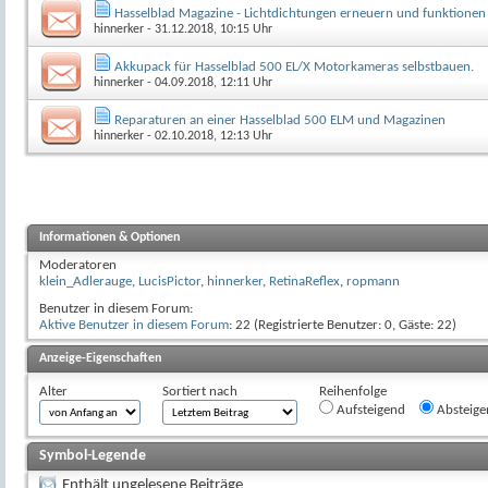
Hasselblad Magazine - Lichtdichtungen erneuern und funktionen 
hinnerker
- 31.12.2018, 10:15 Uhr
Akkupack für Hasselblad 500 EL/X Motorkameras selbstbauen.
hinnerker
- 04.09.2018, 12:11 Uhr
Reparaturen an einer Hasselblad 500 ELM und Magazinen
hinnerker
- 02.10.2018, 12:13 Uhr
Informationen & Optionen
Moderatoren
klein_Adlerauge
,
LucisPictor
,
hinnerker
,
RetinaReflex
,
ropmann
Benutzer in diesem Forum:
Aktive Benutzer in diesem Forum
: 22 (Registrierte Benutzer: 0, Gäste: 22)
Anzeige-Eigenschaften
Alter
Sortiert nach
Reihenfolge
Aufsteigend
Absteige
Symbol-Legende
Enthält ungelesene Beiträge