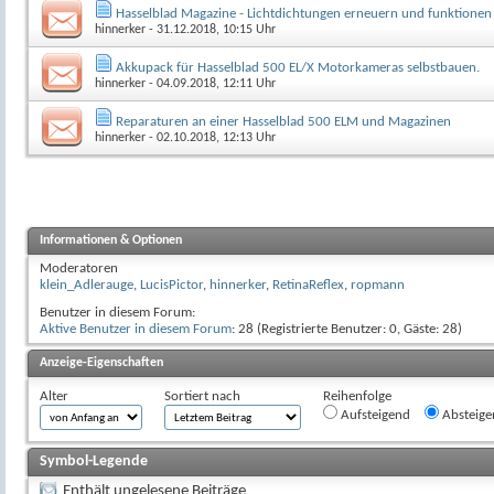
Hasselblad Magazine - Lichtdichtungen erneuern und funktionen 
hinnerker
- 31.12.2018, 10:15 Uhr
Akkupack für Hasselblad 500 EL/X Motorkameras selbstbauen.
hinnerker
- 04.09.2018, 12:11 Uhr
Reparaturen an einer Hasselblad 500 ELM und Magazinen
hinnerker
- 02.10.2018, 12:13 Uhr
Informationen & Optionen
Moderatoren
klein_Adlerauge
,
LucisPictor
,
hinnerker
,
RetinaReflex
,
ropmann
Benutzer in diesem Forum:
Aktive Benutzer in diesem Forum
: 28 (Registrierte Benutzer: 0, Gäste: 28)
Anzeige-Eigenschaften
Alter
Sortiert nach
Reihenfolge
Aufsteigend
Absteige
Symbol-Legende
Enthält ungelesene Beiträge