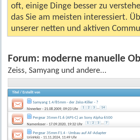
oft, einige Dinge besser zu versteh
das Sie am meisten interessiert. Ü
unserer netten und aktiven Commun
Forum:
moderne manuelle Ob
Zeiss, Samyang und andere...
Titel
/
Erstellt von
Samyang 1.4/85mm - der Zeiss-Killer - ?
1
2
3
...
14
hinnerker
- 21.08.2009, 09:23 Uhr
Pergear 35mm f1.6 (APS-C) an Sony Alpha 6500
1
2
3
...
7
Namenloser
- 17.09.2020, 19:32 Uhr
Pergear 35mm F1.4 - Umbau auf AF-Adapter
UrinHolz
- 11.11.2024, 11:49 Uhr