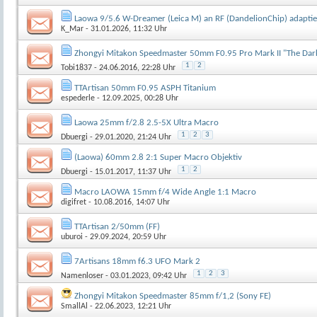
Laowa 9/5.6 W-Dreamer (Leica M) an RF (DandelionChip) adaptiert
K_Mar
- 31.01.2026, 11:32 Uhr
Zhongyi Mitakon Speedmaster 50mm F0.95 Pro Mark II "The Dar
1
2
Tobi1837
- 24.06.2016, 22:28 Uhr
TTArtisan 50mm F0.95 ASPH Titanium
espederle
- 12.09.2025, 00:28 Uhr
Laowa 25mm f/2.8 2.5-5X Ultra Macro
1
2
3
Dbuergi
- 29.01.2020, 21:24 Uhr
(Laowa) 60mm 2.8 2:1 Super Macro Objektiv
1
2
Dbuergi
- 15.01.2017, 11:37 Uhr
Macro LAOWA 15mm f/4 Wide Angle 1:1 Macro
digifret
- 10.08.2016, 14:07 Uhr
TTArtisan 2/50mm (FF)
uburoi
- 29.09.2024, 20:59 Uhr
7Artisans 18mm f6.3 UFO Mark 2
1
2
3
Namenloser
- 03.01.2023, 09:42 Uhr
Zhongyi Mitakon Speedmaster 85mm f/1,2 (Sony FE)
SmallAl
- 22.06.2023, 12:21 Uhr