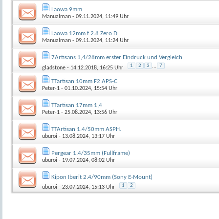
Laowa 9mm
Manualman
- 09.11.2024, 11:49 Uhr
Laowa 12mm f 2.8 Zero D
Manualman
- 09.11.2024, 11:24 Uhr
7Artisans 1,4/28mm erster Eindruck und Vergleich
1
2
3
...
7
gladstone
- 14.12.2018, 16:25 Uhr
TTartisan 10mm F2 APS-C
Peter-1
- 01.10.2024, 15:54 Uhr
TTartisan 17mm 1,4
Peter-1
- 25.08.2024, 13:56 Uhr
TTArtisan 1.4/50mm ASPH.
uburoi
- 13.08.2024, 13:17 Uhr
Pergear 1.4/35mm (Fullframe)
uburoi
- 19.07.2024, 08:02 Uhr
Kipon Iberit 2.4/90mm (Sony E-Mount)
1
2
uburoi
- 23.07.2024, 15:13 Uhr