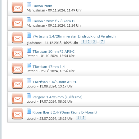
Laowa 9mm
Manualman
- 09.11.2024, 11:49 Uhr
Laowa 12mm f 2.8 Zero D
Manualman
- 09.11.2024, 11:24 Uhr
7Artisans 1,4/28mm erster Eindruck und Vergleich
1
2
3
...
7
gladstone
- 14.12.2018, 16:25 Uhr
TTartisan 10mm F2 APS-C
Peter-1
- 01.10.2024, 15:54 Uhr
TTartisan 17mm 1,4
Peter-1
- 25.08.2024, 13:56 Uhr
TTArtisan 1.4/50mm ASPH.
uburoi
- 13.08.2024, 13:17 Uhr
Pergear 1.4/35mm (Fullframe)
uburoi
- 19.07.2024, 08:02 Uhr
Kipon Iberit 2.4/90mm (Sony E-Mount)
1
2
uburoi
- 23.07.2024, 15:13 Uhr