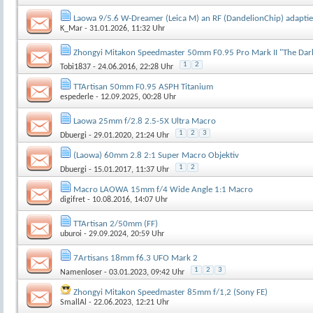
Laowa 9/5.6 W-Dreamer (Leica M) an RF (DandelionChip) adaptiert
K_Mar
- 31.01.2026, 11:32 Uhr
Zhongyi Mitakon Speedmaster 50mm F0.95 Pro Mark II "The Dar
1
2
Tobi1837
- 24.06.2016, 22:28 Uhr
TTArtisan 50mm F0.95 ASPH Titanium
espederle
- 12.09.2025, 00:28 Uhr
Laowa 25mm f/2.8 2.5-5X Ultra Macro
1
2
3
Dbuergi
- 29.01.2020, 21:24 Uhr
(Laowa) 60mm 2.8 2:1 Super Macro Objektiv
1
2
Dbuergi
- 15.01.2017, 11:37 Uhr
Macro LAOWA 15mm f/4 Wide Angle 1:1 Macro
digifret
- 10.08.2016, 14:07 Uhr
TTArtisan 2/50mm (FF)
uburoi
- 29.09.2024, 20:59 Uhr
7Artisans 18mm f6.3 UFO Mark 2
1
2
3
Namenloser
- 03.01.2023, 09:42 Uhr
Zhongyi Mitakon Speedmaster 85mm f/1,2 (Sony FE)
SmallAl
- 22.06.2023, 12:21 Uhr