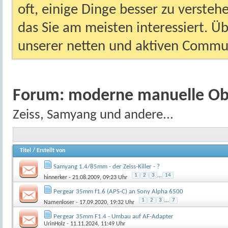
oft, einige Dinge besser zu versteh
das Sie am meisten interessiert. Ü
unserer netten und aktiven Commun
Forum:
moderne manuelle Ob
Zeiss, Samyang und andere...
Titel
/
Erstellt von
Samyang 1.4/85mm - der Zeiss-Killer - ?
1
2
3
...
14
hinnerker
- 21.08.2009, 09:23 Uhr
Pergear 35mm f1.6 (APS-C) an Sony Alpha 6500
1
2
3
...
7
Namenloser
- 17.09.2020, 19:32 Uhr
Pergear 35mm F1.4 - Umbau auf AF-Adapter
UrinHolz
- 11.11.2024, 11:49 Uhr