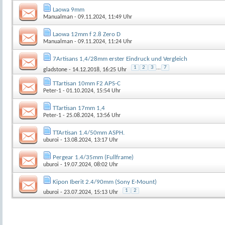
Laowa 9mm
Manualman
- 09.11.2024, 11:49 Uhr
Laowa 12mm f 2.8 Zero D
Manualman
- 09.11.2024, 11:24 Uhr
7Artisans 1,4/28mm erster Eindruck und Vergleich
1
2
3
...
7
gladstone
- 14.12.2018, 16:25 Uhr
TTartisan 10mm F2 APS-C
Peter-1
- 01.10.2024, 15:54 Uhr
TTartisan 17mm 1,4
Peter-1
- 25.08.2024, 13:56 Uhr
TTArtisan 1.4/50mm ASPH.
uburoi
- 13.08.2024, 13:17 Uhr
Pergear 1.4/35mm (Fullframe)
uburoi
- 19.07.2024, 08:02 Uhr
Kipon Iberit 2.4/90mm (Sony E-Mount)
1
2
uburoi
- 23.07.2024, 15:13 Uhr