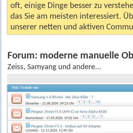
oft, einige Dinge besser zu versteh
das Sie am meisten interessiert. Ü
unserer netten und aktiven Commun
Forum:
moderne manuelle Ob
Zeiss, Samyang und andere...
Titel
/
Erstellt von
Samyang 1.4/85mm - der Zeiss-Killer - ?
1
2
3
...
14
hinnerker
- 21.08.2009, 09:23 Uhr
Pergear 35mm f1.6 (APS-C) an Sony Alpha 6500
1
2
3
...
7
Namenloser
- 17.09.2020, 19:32 Uhr
Pergear 35mm F1.4 - Umbau auf AF-Adapter
UrinHolz
- 11.11.2024, 11:49 Uhr