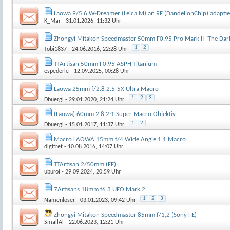
Laowa 9/5.6 W-Dreamer (Leica M) an RF (DandelionChip) adaptiert
K_Mar
- 31.01.2026, 11:32 Uhr
Zhongyi Mitakon Speedmaster 50mm F0.95 Pro Mark II "The Dar
1
2
Tobi1837
- 24.06.2016, 22:28 Uhr
TTArtisan 50mm F0.95 ASPH Titanium
espederle
- 12.09.2025, 00:28 Uhr
Laowa 25mm f/2.8 2.5-5X Ultra Macro
1
2
3
Dbuergi
- 29.01.2020, 21:24 Uhr
(Laowa) 60mm 2.8 2:1 Super Macro Objektiv
1
2
Dbuergi
- 15.01.2017, 11:37 Uhr
Macro LAOWA 15mm f/4 Wide Angle 1:1 Macro
digifret
- 10.08.2016, 14:07 Uhr
TTArtisan 2/50mm (FF)
uburoi
- 29.09.2024, 20:59 Uhr
7Artisans 18mm f6.3 UFO Mark 2
1
2
3
Namenloser
- 03.01.2023, 09:42 Uhr
Zhongyi Mitakon Speedmaster 85mm f/1,2 (Sony FE)
SmallAl
- 22.06.2023, 12:21 Uhr