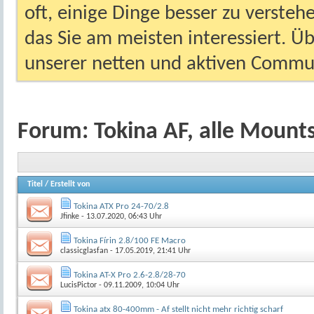
oft, einige Dinge besser zu versteh
das Sie am meisten interessiert. Ü
unserer netten und aktiven Commun
Forum:
Tokina AF, alle Mount
Titel
/
Erstellt von
Tokina ATX Pro 24-70/2.8
Jfinke
- 13.07.2020, 06:43 Uhr
Tokina Fírin 2.8/100 FE Macro
classicglasfan
- 17.05.2019, 21:41 Uhr
Tokina AT-X Pro 2.6-2.8/28-70
LucisPictor
- 09.11.2009, 10:04 Uhr
Tokina atx 80-400mm - Af stellt nicht mehr richtig scharf