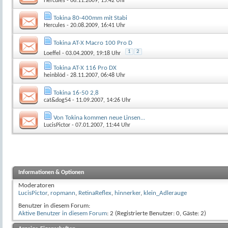
Hercules
- 06.11.2009, 15:42 Uhr
Tokina 80-400mm mit Stabi
Hercules
- 20.08.2009, 16:41 Uhr
Tokina AT-X Macro 100 Pro D
1
2
Loeffel
- 03.04.2009, 19:18 Uhr
Tokina AT-X 116 Pro DX
heinblöd
- 28.11.2007, 06:48 Uhr
Tokina 16-50 2,8
cat&dog54
- 11.09.2007, 14:26 Uhr
Von Tokina kommen neue Linsen...
LucisPictor
- 07.01.2007, 11:44 Uhr
Informationen & Optionen
Moderatoren
LucisPictor
,
ropmann
,
RetinaReflex
,
hinnerker
,
klein_Adlerauge
Benutzer in diesem Forum:
Aktive Benutzer in diesem Forum
: 2 (Registrierte Benutzer: 0, Gäste: 2)