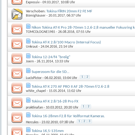
Expressiv
- 09.03.2017, 10:08 Uhr
Verschoben:
Tokina FÍRIN 20mm F2 FE MF
Bömighäuser
- 20.01.2017, 06:37 Uhr
Nikon Tokina AT-X Pro 28-70mm 1:2,6-2,8 manueller Fokusring k
TOMCOLOGNE1965
- 26.08.2016, 07:55 Uhr
Tokina AT-X 2.8/100 Macro (Internal Focus)
Unkraut
- 24.04.2016, 21:14 Uhr
Tokina 12-24/f4 "breiig"
Joern
- 26.11.2014, 13:33 Uhr
Superzoom für die 5D...
1
2
LucisPictor
- 06.02.2010, 15:04 Uhr
Tokina AT-X 270 AF PRO II AF 28-70mm f/2.6-2.8
white_chapel
- 15.05.2014, 11:02 Uhr
Tokina AT-X 2.8/16-28 Pro FX
1
2
praktinafan
- 10.03.2012, 20:20 Uhr
Tokina 16-28mm F2.8 für Vollformat Kameras.
1
2
3
Hercules
- 23.02.2010, 07:38 Uhr
Tokina 16,5-135mm