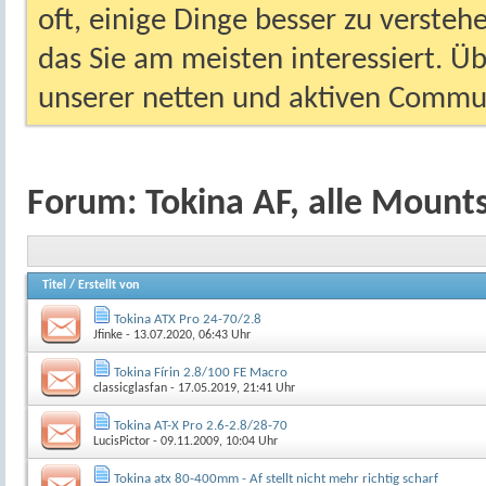
oft, einige Dinge besser zu versteh
das Sie am meisten interessiert. Ü
unserer netten und aktiven Commun
Forum:
Tokina AF, alle Mount
Titel
/
Erstellt von
Tokina ATX Pro 24-70/2.8
Jfinke
- 13.07.2020, 06:43 Uhr
Tokina Fírin 2.8/100 FE Macro
classicglasfan
- 17.05.2019, 21:41 Uhr
Tokina AT-X Pro 2.6-2.8/28-70
LucisPictor
- 09.11.2009, 10:04 Uhr
Tokina atx 80-400mm - Af stellt nicht mehr richtig scharf