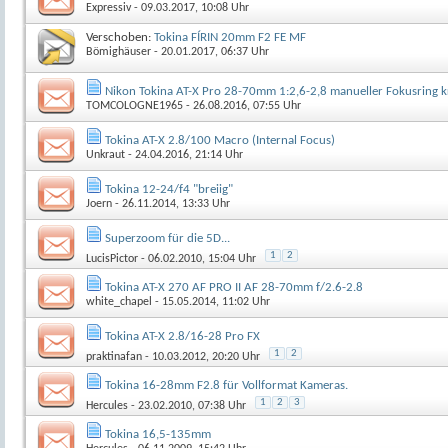
Expressiv
- 09.03.2017, 10:08 Uhr
Verschoben:
Tokina FÍRIN 20mm F2 FE MF
Bömighäuser
- 20.01.2017, 06:37 Uhr
Nikon Tokina AT-X Pro 28-70mm 1:2,6-2,8 manueller Fokusring k
TOMCOLOGNE1965
- 26.08.2016, 07:55 Uhr
Tokina AT-X 2.8/100 Macro (Internal Focus)
Unkraut
- 24.04.2016, 21:14 Uhr
Tokina 12-24/f4 "breiig"
Joern
- 26.11.2014, 13:33 Uhr
Superzoom für die 5D...
1
2
LucisPictor
- 06.02.2010, 15:04 Uhr
Tokina AT-X 270 AF PRO II AF 28-70mm f/2.6-2.8
white_chapel
- 15.05.2014, 11:02 Uhr
Tokina AT-X 2.8/16-28 Pro FX
1
2
praktinafan
- 10.03.2012, 20:20 Uhr
Tokina 16-28mm F2.8 für Vollformat Kameras.
1
2
3
Hercules
- 23.02.2010, 07:38 Uhr
Tokina 16,5-135mm