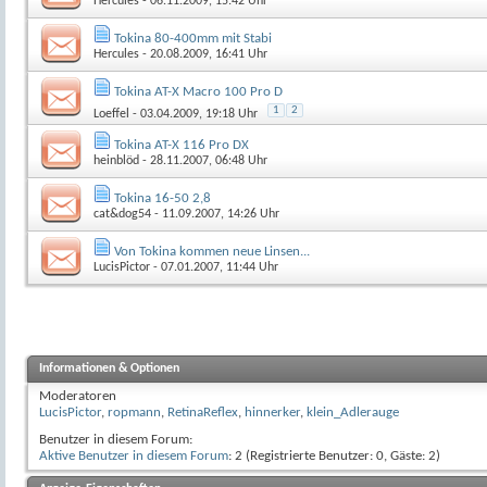
Hercules
- 06.11.2009, 15:42 Uhr
Tokina 80-400mm mit Stabi
Hercules
- 20.08.2009, 16:41 Uhr
Tokina AT-X Macro 100 Pro D
1
2
Loeffel
- 03.04.2009, 19:18 Uhr
Tokina AT-X 116 Pro DX
heinblöd
- 28.11.2007, 06:48 Uhr
Tokina 16-50 2,8
cat&dog54
- 11.09.2007, 14:26 Uhr
Von Tokina kommen neue Linsen...
LucisPictor
- 07.01.2007, 11:44 Uhr
Informationen & Optionen
Moderatoren
LucisPictor
,
ropmann
,
RetinaReflex
,
hinnerker
,
klein_Adlerauge
Benutzer in diesem Forum:
Aktive Benutzer in diesem Forum
: 2 (Registrierte Benutzer: 0, Gäste: 2)