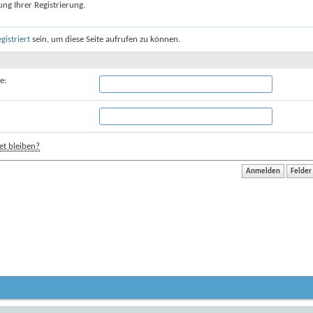
ung Ihrer Registrierung.
egistriert
sein, um diese Seite aufrufen zu können.
e:
t bleiben?