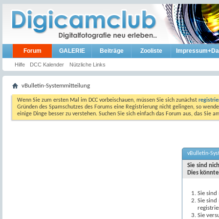
Forum
GALERIE
Beiträge
Zooliste
Impressum+Da
Hilfe
DCC Kalender
Nützliche Links
vBulletin-Systemmitteilung
Wenn Sie zum ersten Mal im DCC vorbeischauen, müssen Sie sich zunächst
registri
Gründen des Spamschutzes des Forums eine Registrierung nicht gelingen, so wenden
einige Dinge besser zu verstehen. Suchen Sie sich einfach das Forum aus, das Sie 
vBulletin-Sy
Sie sind ni
Dies könnte
Sie sind
Sie sind
registri
Sie vers