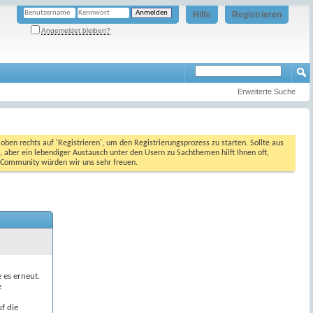
Hilfe
Registrieren
Angemeldet bleiben?
Erweiterte Suche
oben rechts auf 'Registrieren', um den Registrierungsprozess zu starten. Sollte aus
, aber ein lebendiger Austausch unter den Usern zu Sachthemen hilft Ihnen oft,
en Community würden wir uns sehr freuen.
e es erneut.
e
f die