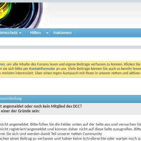
tenschutz
Hilfen
Auktionen
eren
, um alle Inhalte des Forums lesen und eigene Beiträge verfassen zu können. Klicken Sie 
 sie sich bitte per
Kontaktformular
an uns. Viele Beiträge können Sie auch so bereits lesen
am meisten interessiert. Über einen regen Austausch mit Ihnen in unserer netten und aktiv
stemmitteilung
cht angemeldet oder noch kein Mitglied des DCC?
 einer der Gründe sein:
 nicht angemeldet. Bitte füllen Sie die Felder unten auf der Seite aus und versuchen Si
 nicht registriert/angemeldet und können daher nicht auf diese Seite zuzugreifen. Bitt
eren Sie sich und werden damit Teil unserer netten Community
uchen einen Beitrag zu verfassen und haben keine Schreibrechte oder warten noch au