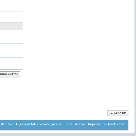
Gehe zu:
Kontakt
DigicamClub / www.digicamclub.de
Archiv
Impressum
Nach oben