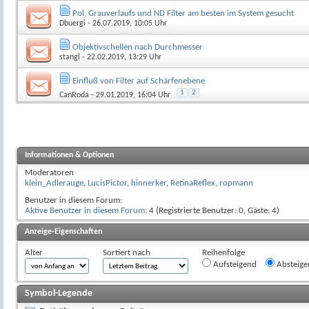
Pol, Grauverlaufs und ND Filter am besten im System gesucht
Dbuergi
- 26.07.2019, 10:05 Uhr
Objektivschellen nach Durchmesser
stangl
- 22.02.2019, 13:29 Uhr
Einfluß von Filter auf Schärfenebene
1
2
CanRoda
- 29.01.2019, 16:04 Uhr
Informationen & Optionen
Moderatoren
klein_Adlerauge
,
LucisPictor
,
hinnerker
,
RetinaReflex
,
ropmann
Benutzer in diesem Forum:
Aktive Benutzer in diesem Forum
: 4 (Registrierte Benutzer: 0, Gäste: 4)
Anzeige-Eigenschaften
Alter
Sortiert nach
Reihenfolge
Aufsteigend
Absteige
Symbol-Legende