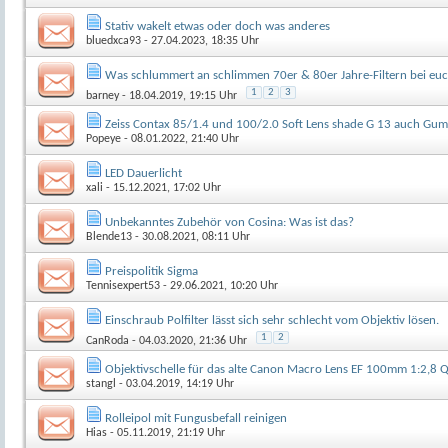
Stativ wakelt etwas oder doch was anderes
bluedxca93
- 27.04.2023, 18:35 Uhr
Was schlummert an schlimmen 70er & 80er Jahre-Filtern bei euc
1
2
3
barney
- 18.04.2019, 19:15 Uhr
Zeiss Contax 85/1.4 und 100/2.0 Soft Lens shade G 13 auch G
Popeye
- 08.01.2022, 21:40 Uhr
LED Dauerlicht
xali
- 15.12.2021, 17:02 Uhr
Unbekanntes Zubehör von Cosina: Was ist das?
Blende13
- 30.08.2021, 08:11 Uhr
Preispolitik Sigma
Tennisexpert53
- 29.06.2021, 10:20 Uhr
Einschraub Polfilter lässt sich sehr schlecht vom Objektiv lösen.
1
2
CanRoda
- 04.03.2020, 21:36 Uhr
Objektivschelle für das alte Canon Macro Lens EF 100mm 1:2,8 Q
stangl
- 03.04.2019, 14:19 Uhr
Rolleipol mit Fungusbefall reinigen
Hias
- 05.11.2019, 21:19 Uhr