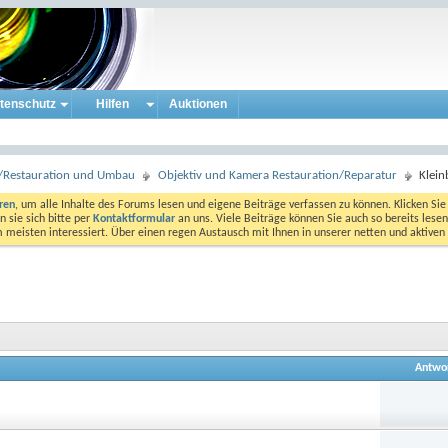
tenschutz
Hilfen
Auktionen
ur/Restauration und Umbau
Objektiv und Kamera Restauration/Reparatur
Klein
eren
, um alle Inhalte des Forums lesen und eigene Beiträge verfassen zu können. Klicken Sie 
 sie sich bitte per
Kontaktformular
an uns. Viele Beiträge können Sie auch so bereits lesen
am meisten interessiert. Über einen regen Austausch mit Ihnen in unserer netten und aktiv
Antwo