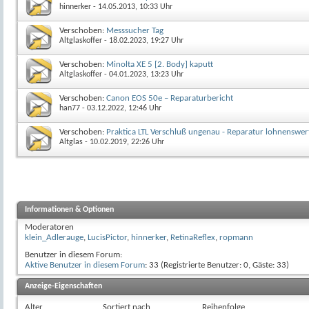
hinnerker
- 14.05.2013, 10:33 Uhr
Verschoben:
Messsucher Tag
Altglaskoffer
- 18.02.2023, 19:27 Uhr
Verschoben:
Minolta XE 5 [2. Body] kaputt
Altglaskoffer
- 04.01.2023, 13:23 Uhr
Verschoben:
Canon EOS 50e – Reparaturbericht
han77
- 03.12.2022, 12:46 Uhr
Verschoben:
Praktica LTL Verschluß ungenau - Reparatur lohnenswer
Altglas
- 10.02.2019, 22:26 Uhr
Informationen & Optionen
Moderatoren
klein_Adlerauge
,
LucisPictor
,
hinnerker
,
RetinaReflex
,
ropmann
Benutzer in diesem Forum:
Aktive Benutzer in diesem Forum
: 33 (Registrierte Benutzer: 0, Gäste: 33)
Anzeige-Eigenschaften
Alter
Sortiert nach
Reihenfolge