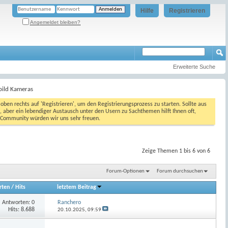
Hilfe
Registrieren
Angemeldet bleiben?
Erweiterte Suche
bild Kameras
oben rechts auf 'Registrieren', um den Registrierungsprozess zu starten. Sollte aus
, aber ein lebendiger Austausch unter den Usern zu Sachthemen hilft Ihnen oft,
en Community würden wir uns sehr freuen.
Zeige Themen 1 bis 6 von 6
Forum-Optionen
Forum durchsuchen
rten
/
Hits
letztem Beitrag
Antworten:
0
Ranchero
Hits: 8.688
20.10.2025,
09:59