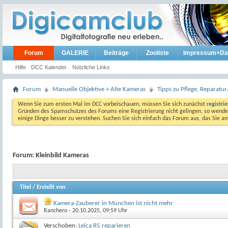
Forum
GALERIE
Beiträge
Zooliste
Impressum+Da
Hilfe
DCC Kalender
Nützliche Links
Forum
Manuelle Objektive + Alte Kameras
Tipps zu Pflege, Reparat
Wenn Sie zum ersten Mal im DCC vorbeischauen, müssen Sie sich zunächst
registri
Gründen des Spamschutzes des Forums eine Registrierung nicht gelingen, so wenden
einige Dinge besser zu verstehen. Suchen Sie sich einfach das Forum aus, das Sie 
Forum:
Kleinbild Kameras
Titel
/
Erstellt von
Kamera-Zauberer in München ist nicht mehr
Ranchero
- 20.10.2025, 09:59 Uhr
Verschoben:
Leica R5 reparieren