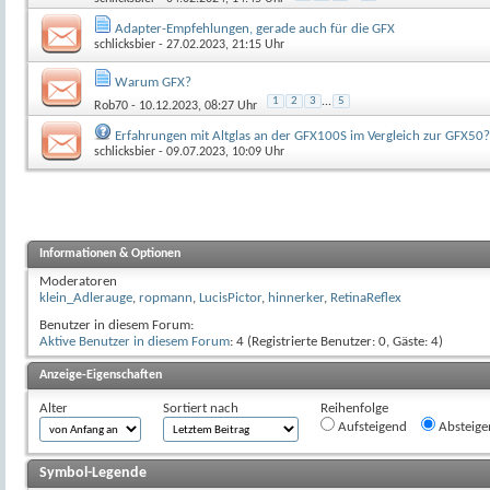
Adapter-Empfehlungen, gerade auch für die GFX
schlicksbier
- 27.02.2023, 21:15 Uhr
Warum GFX?
1
2
3
...
5
Rob70
- 10.12.2023, 08:27 Uhr
Erfahrungen mit Altglas an der GFX100S im Vergleich zur GFX50?
schlicksbier
- 09.07.2023, 10:09 Uhr
Informationen & Optionen
Moderatoren
klein_Adlerauge
,
ropmann
,
LucisPictor
,
hinnerker
,
RetinaReflex
Benutzer in diesem Forum:
Aktive Benutzer in diesem Forum
: 4 (Registrierte Benutzer: 0, Gäste: 4)
Anzeige-Eigenschaften
Alter
Sortiert nach
Reihenfolge
Aufsteigend
Absteige
Symbol-Legende