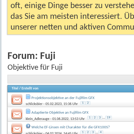
oft, einige Dinge besser zu versteh
das Sie am meisten interessiert. Ü
unserer netten und aktiven Commun
Forum:
Fuji
Objektive für Fuji
Titel
/
Erstellt von
Projektionsobjektive an der Fujifilm GFX
1
2
schlicksbier
- 05.02.2023, 15:36 Uhr
Adaptierte Objektive an Fujifilm GFX
1
2
3
...
19
klein_Adlerauge
- 01.06.2022, 13:53 Uhr
Welche EF-Linsen mit Charakter für die GFX100S?
1
2
3
...
4
schlicksbier
- 04.02.2024, 14:45 Uhr