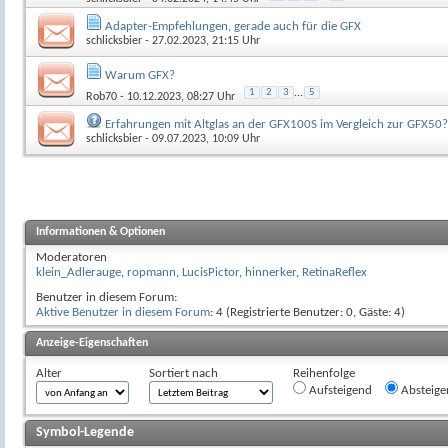
Adapter-Empfehlungen, gerade auch für die GFX
schlicksbier
- 27.02.2023, 21:15 Uhr
Warum GFX?
1
2
3
...
5
Rob70
- 10.12.2023, 08:27 Uhr
Erfahrungen mit Altglas an der GFX100S im Vergleich zur GFX50?
schlicksbier
- 09.07.2023, 10:09 Uhr
Informationen & Optionen
Moderatoren
klein_Adlerauge
,
ropmann
,
LucisPictor
,
hinnerker
,
RetinaReflex
Benutzer in diesem Forum:
Aktive Benutzer in diesem Forum
: 4 (Registrierte Benutzer: 0, Gäste: 4)
Anzeige-Eigenschaften
Alter
Sortiert nach
Reihenfolge
Aufsteigend
Absteige
Symbol-Legende