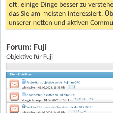
oft, einige Dinge besser zu versteh
das Sie am meisten interessiert. Ü
unserer netten und aktiven Commun
Forum:
Fuji
Objektive für Fuji
Titel
/
Erstellt von
Projektionsobjektive an der Fujifilm GFX
1
2
schlicksbier
- 05.02.2023, 15:36 Uhr
Adaptierte Objektive an Fujifilm GFX
1
2
3
...
19
klein_Adlerauge
- 01.06.2022, 13:53 Uhr
Welche EF-Linsen mit Charakter für die GFX100S?
1
2
3
...
4
schlicksbier
- 04.02.2024, 14:45 Uhr