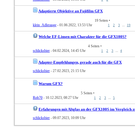
Adaptierte Objektive an Fujifilm GFX
19 Seiten
•
klein_Adlerauge
- 01.06.2022, 13:53 Uhr
...
1
2
3
19
Welche EF-Linsen mit Charakter für die GFX100S?
4 Seiten
•
schlicksbier
- 04.02.2024, 14:45 Uhr
...
1
2
3
4
Adapter-Empfehlungen, gerade auch für die GFX
schlicksbier
- 27.02.2023, 21:15 Uhr
Warum GFX?
5 Seiten
•
Rob70
- 10.12.2023, 08:27 Uhr
...
1
2
3
5
Erfahrungen mit Altglas an der GFX100S im Vergleich
schlicksbier
- 09.07.2023, 10:09 Uhr