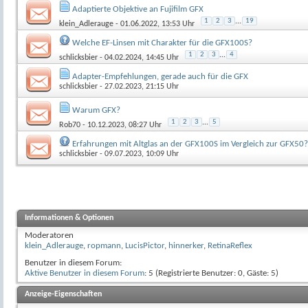
Adaptierte Objektive an Fujifilm GFX
1
2
3
...
19
klein_Adlerauge
- 01.06.2022, 13:53 Uhr
Welche EF-Linsen mit Charakter für die GFX100S?
1
2
3
...
4
schlicksbier
- 04.02.2024, 14:45 Uhr
Adapter-Empfehlungen, gerade auch für die GFX
schlicksbier
- 27.02.2023, 21:15 Uhr
Warum GFX?
1
2
3
...
5
Rob70
- 10.12.2023, 08:27 Uhr
Erfahrungen mit Altglas an der GFX100S im Vergleich zur GFX50?
schlicksbier
- 09.07.2023, 10:09 Uhr
Informationen & Optionen
Moderatoren
klein_Adlerauge
,
ropmann
,
LucisPictor
,
hinnerker
,
RetinaReflex
Benutzer in diesem Forum:
Aktive Benutzer in diesem Forum
: 5 (Registrierte Benutzer: 0, Gäste: 5)
Anzeige-Eigenschaften