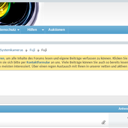
tenschutz
Hilfen
Auktionen
e Systemkameras
Fuji
Fuji
eren
, um alle Inhalte des Forums lesen und eigene Beiträge verfassen zu können. Klicken Sie 
 sie sich bitte per
Kontaktformular
an uns. Viele Beiträge können Sie auch so bereits lesen
am meisten interessiert. Über einen regen Austausch mit Ihnen in unserer netten und aktiv
Antwo