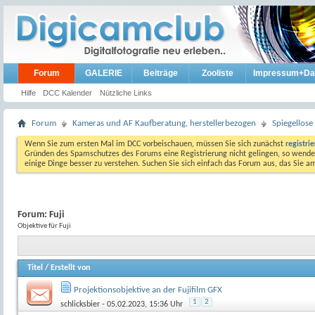
Forum
GALERIE
Beiträge
Zooliste
Impressum+Da
Hilfe
DCC Kalender
Nützliche Links
Forum
Kameras und AF Kaufberatung, herstellerbezogen
Spiegellos
Wenn Sie zum ersten Mal im DCC vorbeischauen, müssen Sie sich zunächst
registri
Gründen des Spamschutzes des Forums eine Registrierung nicht gelingen, so wenden
einige Dinge besser zu verstehen. Suchen Sie sich einfach das Forum aus, das Sie 
Forum:
Fuji
Objektive für Fuji
Titel
/
Erstellt von
Projektionsobjektive an der Fujifilm GFX
1
2
schlicksbier
- 05.02.2023, 15:36 Uhr