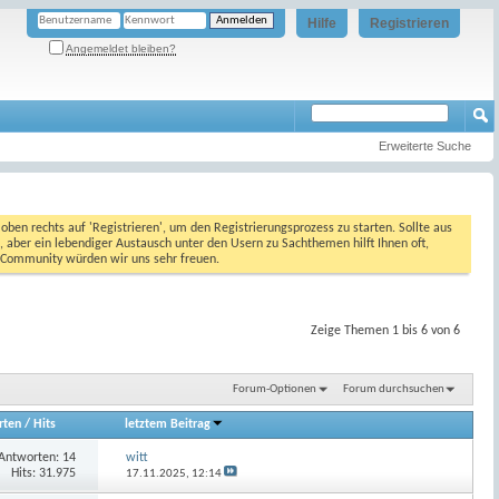
Hilfe
Registrieren
Angemeldet bleiben?
Erweiterte Suche
oben rechts auf 'Registrieren', um den Registrierungsprozess zu starten. Sollte aus
, aber ein lebendiger Austausch unter den Usern zu Sachthemen hilft Ihnen oft,
en Community würden wir uns sehr freuen.
Zeige Themen 1 bis 6 von 6
Forum-Optionen
Forum durchsuchen
rten
/
Hits
letztem Beitrag
Antworten:
14
witt
Hits: 31.975
17.11.2025,
12:14