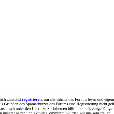
sich zunächst
registrieren
, um alle Inhalte des Forums lesen und eigen
e aus Gründen des Spamschutzes des Forums eine Registrierung nicht geli
 Austausch unter den Usern zu Sachthemen hilft Ihnen oft, einige Dinge 
 in unserer netten und aktiven Community würden wir uns sehr freuen.