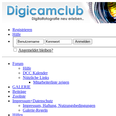
Registrieren
Hilfe
Angemeldet bleiben?
Forum
Hilfe
DCC Kalender
Nützliche Links
Mitarbeiterliste zeigen
GALERIE
Beiträge
Zooliste
Impressum+Datenschutz
Impressum, Haftung, Nutzungsbedingungen
Galerie-Regeln
Hilfen