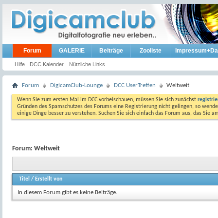
Forum
GALERIE
Beiträge
Zooliste
Impressum+Da
Hilfe
DCC Kalender
Nützliche Links
Forum
DigicamClub-Lounge
DCC UserTreffen
Weltweit
Wenn Sie zum ersten Mal im DCC vorbeischauen, müssen Sie sich zunächst
registri
Gründen des Spamschutzes des Forums eine Registrierung nicht gelingen, so wenden
einige Dinge besser zu verstehen. Suchen Sie sich einfach das Forum aus, das Sie 
Forum:
Weltweit
Titel
/
Erstellt von
In diesem Forum gibt es keine Beiträge.