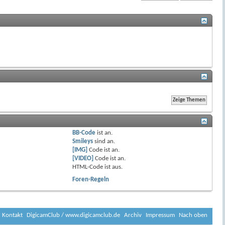
BB-Code
ist
an
.
Smileys
sind
an
.
[IMG]
Code ist
an
.
[VIDEO]
Code ist
an
.
HTML-Code ist
aus
.
Foren-Regeln
Kontakt
DigicamClub / www.digicamclub.de
Archiv
Impressum
Nach oben