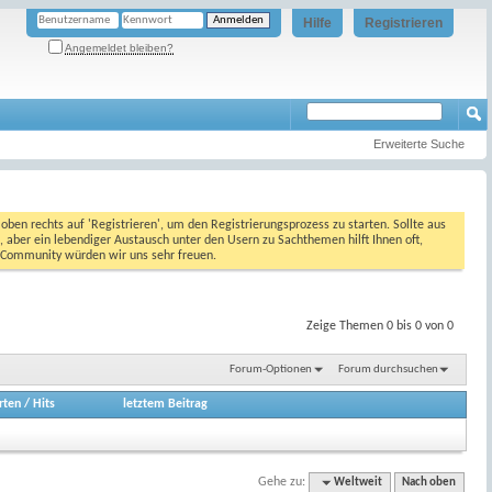
Hilfe
Registrieren
Angemeldet bleiben?
Erweiterte Suche
oben rechts auf 'Registrieren', um den Registrierungsprozess zu starten. Sollte aus
, aber ein lebendiger Austausch unter den Usern zu Sachthemen hilft Ihnen oft,
en Community würden wir uns sehr freuen.
Zeige Themen 0 bis 0 von 0
Forum-Optionen
Forum durchsuchen
rten
/
Hits
letztem Beitrag
Gehe zu:
Weltweit
Nach oben