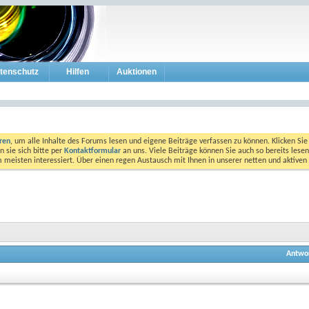
tenschutz
Hilfen
Auktionen
eren
, um alle Inhalte des Forums lesen und eigene Beiträge verfassen zu können. Klicken Sie 
 sie sich bitte per
Kontaktformular
an uns. Viele Beiträge können Sie auch so bereits lesen
am meisten interessiert. Über einen regen Austausch mit Ihnen in unserer netten und aktiv
Antwo