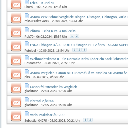
Leica – R und M
uburoi
- 16.07.2024, 12:08 Uhr
35mm-WW-Schnellvergleich: Biogon, Distagon, Flektogon, Vario
mk67ExaktaVarex
- 20.04.2024, 13:43 Uhr
28mm - Leica-R vs. 3-mal Zeiss
1
2
Rob70
- 06.02.2024, 18:59 Uhr
ENNA Lithagon 4/24 - ROLLEI Distagon HFT 2.8/25 - SIGMA SUPER
1
2
3
Fotoigel
- 10.09.2023, 16:54 Uhr
Weihnachtskoma II - Ein Normalo-Krimi (oder ein Sack lichtstar
Bessamatic
- 05.01.2022, 20:51 Uhr
35mm-Vergleich: Canon nFD 35mm f2.8 vs. Yashica ML 35mm f2
pixx
- 02.03.2019, 06:54 Uhr
Canon fd Extender im Vergleich
gladstone
- 22.04.2023, 17:20 Uhr
viermal 2,8/200
gladstone
- 12.05.2023, 15:40 Uhr
Vario-Prakticar 80-200
1
2
Sebastian04275
- 05.02.2023, 00:21 Uhr