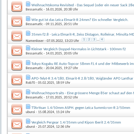
Weihnachtskoma Revisited - Das Sequel (oder ein neuer Sack 28
Bessamatic
- 16.01.2026, 20:38 Uhr
Wie gut ist das Leica Elmarit-R 24mm? Ein schneller Vergleich.
Bessamatic
- 09.11.2025, 20:51 Uhr
35mm f2.8 - Leica Elmarit-R, Zeiss Distagon, Rolleinar, Minolta 
1
2
3
...
4
Namenloser
- 07.05.2022, 13:23 Uhr
Kleiner Vergleich Doppel-Normalos in Lichtstark - 100mm f2
Bessamatic
- 14.01.2025, 20:05 Uhr
Tokyo Kogaku RE Auto-Topcor 58mm f1.4 und der Mitbewerb im
Bessamatic
- 20.04.2025, 19:27 Uhr
APO-Telyt-R 3.4/180, Elmarit-R 2.8/180, Voigländer APO Lanth
Rob70
- 05.02.2025, 18:59 Uhr
Weihnachtsportraits - Eine grössere Menge 85er schaut auf den
Bessamatic
- 17.01.2025, 20:52 Uhr
TTArtisan 1.4/50mm ASPH. gegen Leica Summicron-R 2/50mm
uburoi
- 15.08.2024, 15:24 Uhr
Vergleich Pergear 1.4/35mm und Kipon Iberit 2.4/35mm
uburoi
- 25.07.2024, 12:36 Uhr