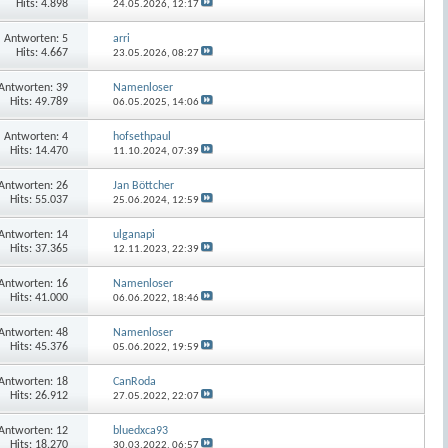
Hits: 4.898
24.05.2026,
12:17
Antworten:
5
arri
Hits: 4.667
23.05.2026,
08:27
Antworten:
39
Namenloser
Hits: 49.789
06.05.2025,
14:06
Antworten:
4
hofsethpaul
Hits: 14.470
11.10.2024,
07:39
Antworten:
26
Jan Böttcher
Hits: 55.037
25.06.2024,
12:59
Antworten:
14
ulganapi
Hits: 37.365
12.11.2023,
22:39
Antworten:
16
Namenloser
Hits: 41.000
06.06.2022,
18:46
Antworten:
48
Namenloser
Hits: 45.376
05.06.2022,
19:59
Antworten:
18
CanRoda
Hits: 26.912
27.05.2022,
22:07
Antworten:
12
bluedxca93
Hits: 18.270
30.03.2022,
06:57