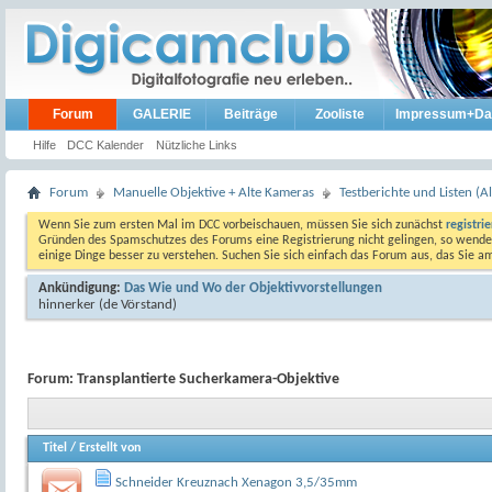
Forum
GALERIE
Beiträge
Zooliste
Impressum+Da
Hilfe
DCC Kalender
Nützliche Links
Forum
Manuelle Objektive + Alte Kameras
Testberichte und Listen (Al
Wenn Sie zum ersten Mal im DCC vorbeischauen, müssen Sie sich zunächst
registri
Gründen des Spamschutzes des Forums eine Registrierung nicht gelingen, so wenden
einige Dinge besser zu verstehen. Suchen Sie sich einfach das Forum aus, das Sie 
Ankündigung:
Das Wie und Wo der Objektivvorstellungen
hinnerker
(de Vörstand)
Forum:
Transplantierte Sucherkamera-Objektive
Titel
/
Erstellt von
Schneider Kreuznach Xenagon 3,5/35mm