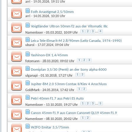
arri
- 19.05.2026, 19:11 Uhr
Foth Anastigmat 2,5/50mm
arri
- 14.05.2026, 10:20 Uhr
Voigtländer Ultron 50mm f2 aus der Vitomatic IIIc
1
2
3
...
4
Namenloser
- 05.03.2022, 10:09 Uhr
Leica Tele-Elmarit-M 2.8/90mm (Leitz Canada, 1974–1990)
uburoi
- 17.07.2024, 09:04 Uhr
Yashinon-DX 1,4/45mm
1
2
3
fotomann
- 28.03.2020, 09:02 Uhr
Domiplan 3,5/30 (Penti) an der Sony alpha 6000
1
2
ulganapi
- 01.10.2018, 17:27 Uhr
Jupiter-8M 2.0 53mm Contax II/Kiev 4 Anschluss
1
2
GoldMark
- 24.05.2014, 17:42 Uhr
Petri 40mm f1.7 aus Petri ES Auto
1
2
3
...
5
Namenloser
- 13.10.2020, 19:27 Uhr
Canon 45mm f1.9 aus Canon Canonet QL19 45mm f1.9
1
2
Namenloser
- 08.10.2020, 20:02 Uhr
WZFO Emitar 3,5/75mm