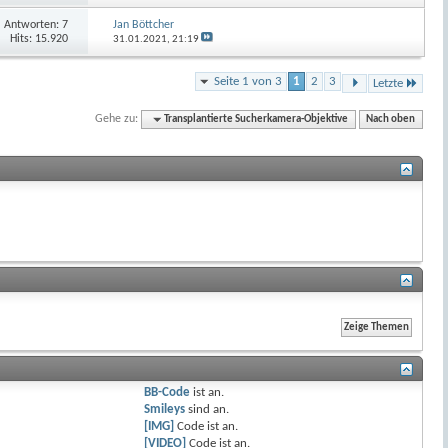
Antworten:
7
Jan Böttcher
Hits: 15.920
31.01.2021,
21:19
Seite 1 von 3
1
2
3
Letzte
Gehe zu:
Transplantierte Sucherkamera-Objektive
Nach oben
BB-Code
ist
an
.
Smileys
sind
an
.
[IMG]
Code ist
an
.
[VIDEO]
Code ist
an
.