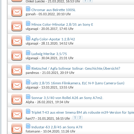
1
2
Onkel Luecke
- 21.03.2022, 16:53 Uhr
Chromar aus Beirette 100SL
gorvah
- 05.03.2022, 20:10 Uhr
Minox Color-Minotar 2,8/35 an Sony E
ulganapi
- 20.05.2017, 17:45 Uhr
Agfa Color-Apotar 1:2,8/42
ulganapi
- 28.11.2020, 14:52 Uhr
Ludwig Meritar 3,5/75
ulganapi
- 30.04.2021, 21:31 Uhr
Rietzschel / Agfa Solinear Solinar: Geschichte,Übersicht?
pandreas
- 21.03.2021, 20:19 Uhr
Leitz 2,8/35 16mm Filmkamera, ELC N-9 (Lens Camera Gun)
ulganapi
- 13.03.2021, 13:55 Uhr
Sonnar 3,5/40 von Rollei A26 an Sony A7m2.
Alpha
- 26.02.2021, 19:34 Uhr
Triplet T-43 aus einer Smena 8M als robuste m39-Version für Spie
1
2
han77
- 31.01.2021, 16:15 Uhr
Industar-63 2,8/45 an Sony A7II
fotomann
- 10.04.2020, 11:26 Uhr