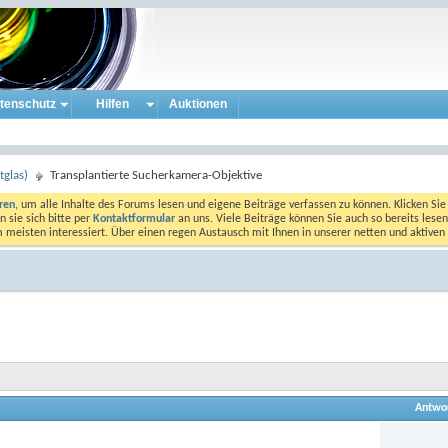
tenschutz
Hilfen
Auktionen
tglas)
Transplantierte Sucherkamera-Objektive
eren
, um alle Inhalte des Forums lesen und eigene Beiträge verfassen zu können. Klicken Sie 
 sie sich bitte per
Kontaktformular
an uns. Viele Beiträge können Sie auch so bereits lesen
am meisten interessiert. Über einen regen Austausch mit Ihnen in unserer netten und aktiv
Antwo