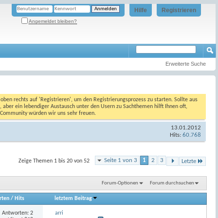
Hilfe
Registrieren
Angemeldet bleiben?
Erweiterte Suche
oben rechts auf 'Registrieren', um den Registrierungsprozess zu starten. Sollte aus
, aber ein lebendiger Austausch unter den Usern zu Sachthemen hilft Ihnen oft,
en Community würden wir uns sehr freuen.
13.01.2012
Hits:
60.768
Seite 1 von 3
1
2
3
Zeige Themen 1 bis 20 von 52
Letzte
Forum-Optionen
Forum durchsuchen
rten
/
Hits
letztem Beitrag
Antworten:
2
arri