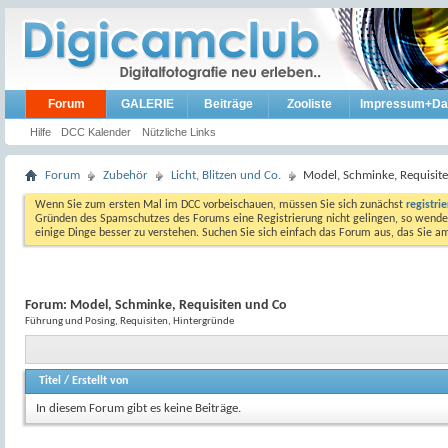
Forum
GALERIE
Beiträge
Zooliste
Impressum+Da
Hilfe
DCC Kalender
Nützliche Links
Forum
Zubehör
Licht, Blitzen und Co.
Model, Schminke, Requisit
Wenn Sie zum ersten Mal im DCC vorbeischauen, müssen Sie sich zunächst
registri
Gründen des Spamschutzes des Forums eine Registrierung nicht gelingen, so wenden
einige Dinge besser zu verstehen. Suchen Sie sich einfach das Forum aus, das Sie 
Forum:
Model, Schminke, Requisiten und Co
Führung und Posing, Requisiten, Hintergründe
Titel
/
Erstellt von
In diesem Forum gibt es keine Beiträge.