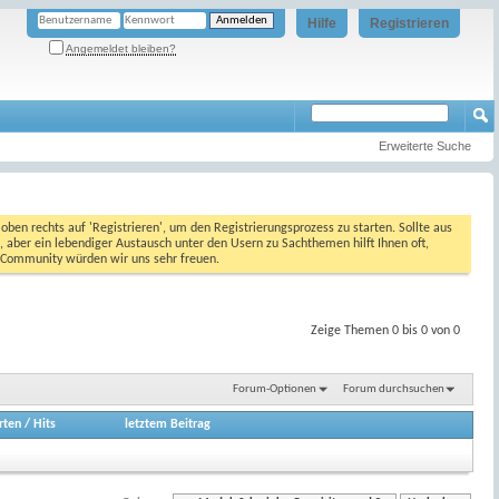
Hilfe
Registrieren
Angemeldet bleiben?
Erweiterte Suche
oben rechts auf 'Registrieren', um den Registrierungsprozess zu starten. Sollte aus
, aber ein lebendiger Austausch unter den Usern zu Sachthemen hilft Ihnen oft,
en Community würden wir uns sehr freuen.
Zeige Themen 0 bis 0 von 0
Forum-Optionen
Forum durchsuchen
rten
/
Hits
letztem Beitrag