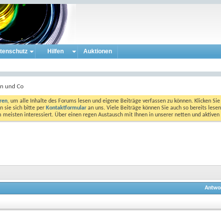
tenschutz
Hilfen
Auktionen
en und Co
eren
, um alle Inhalte des Forums lesen und eigene Beiträge verfassen zu können. Klicken Sie 
 sie sich bitte per
Kontaktformular
an uns. Viele Beiträge können Sie auch so bereits lesen
am meisten interessiert. Über einen regen Austausch mit Ihnen in unserer netten und aktiv
Antwo