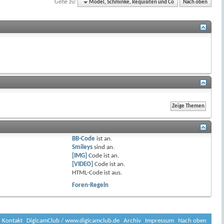
Gehe zu:
Model, Schminke, Requisiten und Co
Nach oben
BB-Code
ist
an
.
Smileys
sind
an
.
[IMG]
Code ist
an
.
[VIDEO]
Code ist
an
.
HTML-Code ist
aus
.
Foren-Regeln
Kontakt
DigicamClub / www.digicamclub.de
Archiv
Impressum
Nach oben