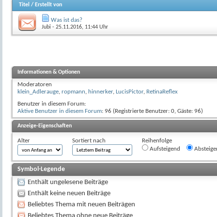
Titel
/
Erstellt von
Was ist das?
Jubi
- 25.11.2016, 11:44 Uhr
Informationen & Optionen
Moderatoren
klein_Adlerauge
,
ropmann
,
hinnerker
,
LucisPictor
,
RetinaReflex
Benutzer in diesem Forum:
Aktive Benutzer in diesem Forum
: 96 (Registrierte Benutzer: 0, Gäste: 96)
Anzeige-Eigenschaften
Alter
Sortiert nach
Reihenfolge
Aufsteigend
Absteige
Symbol-Legende
Enthält ungelesene Beiträge
Enthält keine neuen Beiträge
Beliebtes Thema mit neuen Beiträgen
Beliebtes Thema ohne neue Beiträge