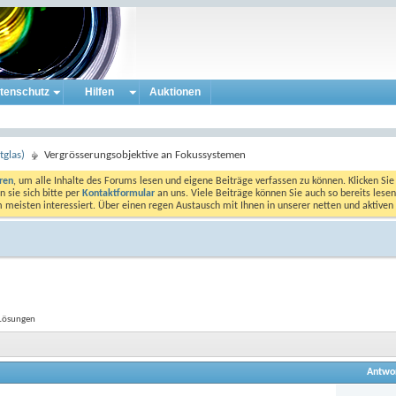
tenschutz
Hilfen
Auktionen
tglas)
Vergrösserungsobjektive an Fokussystemen
eren
, um alle Inhalte des Forums lesen und eigene Beiträge verfassen zu können. Klicken Sie 
 sie sich bitte per
Kontaktformular
an uns. Viele Beiträge können Sie auch so bereits lesen
am meisten interessiert. Über einen regen Austausch mit Ihnen in unserer netten und aktiv
 Lösungen
Antwo