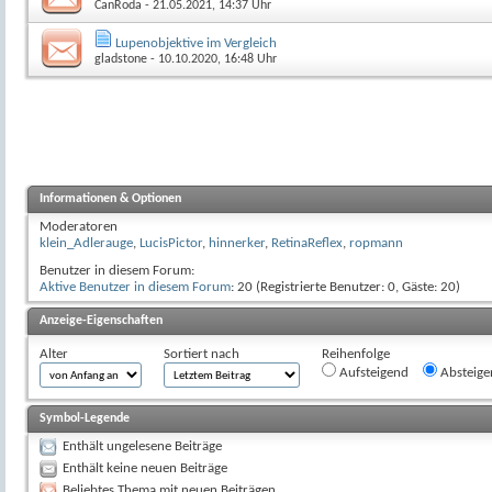
CanRoda
- 21.05.2021, 14:37 Uhr
Lupenobjektive im Vergleich
gladstone
- 10.10.2020, 16:48 Uhr
Informationen & Optionen
Moderatoren
klein_Adlerauge
,
LucisPictor
,
hinnerker
,
RetinaReflex
,
ropmann
Benutzer in diesem Forum:
Aktive Benutzer in diesem Forum
: 20 (Registrierte Benutzer: 0, Gäste: 20)
Anzeige-Eigenschaften
Alter
Sortiert nach
Reihenfolge
Aufsteigend
Absteige
Symbol-Legende
Enthält ungelesene Beiträge
Enthält keine neuen Beiträge
Beliebtes Thema mit neuen Beiträgen