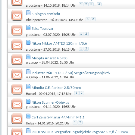
1
2
3
...
4
gladstone
- 14.10.2019, 18:14 Uhr
S-Biogon erwischt
1
2
Rheinperchten
- 26.03.2023, 14:30 Uhr
Zeiss Tessovar
1
2
gladstone
- 03.07.2020, 15:28 Uhr
Nikon Nikkor AM*ED 120mm f/5.6
1
2
gladstone
- 27.01.2018, 16:15 Uhr
Meopta Anaret 4.5/30
ulganapi
- 28.04.2022, 18:55 Uhr
Industar 96u - 1 (3,5 / 50) Vergrößerungsobjektiv
ulganapi
- 11.06.2022, 13:04 Uhr
Minolta C.E. Rokkor 2.8/50mm
1
2
Haesel
- 09.04.2015, 17:12 Uhr
Nikon Scanner-Objektiv
gladstone
- 04.11.2020, 15:58 Uhr
Carl Zeiss S-Planar 4/74mm M1:1
1
2
Helge
- 14.01.2016, 20:21 Uhr
RODENSTOCK Vergrößerungsobjektiv Rogonar-S 2,8 / 50mm