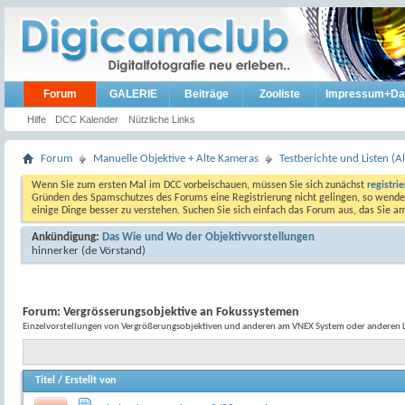
Forum
GALERIE
Beiträge
Zooliste
Impressum+Da
Hilfe
DCC Kalender
Nützliche Links
Forum
Manuelle Objektive + Alte Kameras
Testberichte und Listen (Al
Wenn Sie zum ersten Mal im DCC vorbeischauen, müssen Sie sich zunächst
registri
Gründen des Spamschutzes des Forums eine Registrierung nicht gelingen, so wenden
einige Dinge besser zu verstehen. Suchen Sie sich einfach das Forum aus, das Sie 
Ankündigung:
Das Wie und Wo der Objektivvorstellungen
hinnerker
(de Vörstand)
Forum:
Vergrösserungsobjektive an Fokussystemen
Einzelvorstellungen von Vergrößerungsobjektiven und anderen am VNEX System oder anderen
Titel
/
Erstellt von