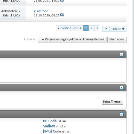
Hits: 13.470
21.05.2021,
14:37
Antworten:
2
gladstone
Hits: 17.619
11.10.2020,
08:23
Seite 1 von 4
1
2
3
...
Letzte
Gehe zu:
Vergrösserungsobjektive an Fokussystemen
Nach oben
BB-Code
ist
an
.
Smileys
sind
an
.
[IMG]
Code ist
an
.