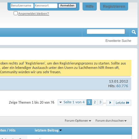
Hilfe
Registrieren
Angemeldet bleiben?
Erweiterte Suche
oben rechts auf 'Registrieren', um den Registrierungsprozess zu starten. Sollte aus
, aber ein lebendiger Austausch unter den Usern zu Sachthemen hilft Ihnen oft,
en Community würden wir uns sehr freuen.
13.01.2012
Hits:
60.776
Seite 1 von 4
1
2
3
...
Zeige Themen 1 bis 20 von 76
Letzte
Forum-Optionen
Forum durchsuchen
rten
/
Hits
letztem Beitrag