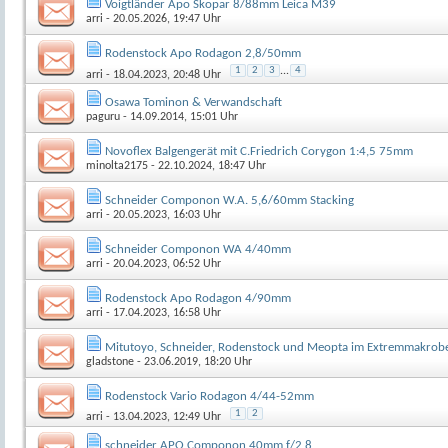
Voigtländer Apo Skopar 8/88mm Leica M39
arri
- 20.05.2026, 19:47 Uhr
Rodenstock Apo Rodagon 2,8/50mm
1
2
3
...
4
arri
- 18.04.2023, 20:48 Uhr
Osawa Tominon & Verwandschaft
paguru
- 14.09.2014, 15:01 Uhr
Novoflex Balgengerät mit C.Friedrich Corygon 1:4,5 75mm
minolta2175
- 22.10.2024, 18:47 Uhr
Schneider Componon W.A. 5,6/60mm Stacking
arri
- 20.05.2023, 16:03 Uhr
Schneider Componon WA 4/40mm
arri
- 20.04.2023, 06:52 Uhr
Rodenstock Apo Rodagon 4/90mm
arri
- 17.04.2023, 16:58 Uhr
Mitutoyo, Schneider, Rodenstock und Meopta im Extremmakrob
gladstone
- 23.06.2019, 18:20 Uhr
Rodenstock Vario Rodagon 4/44-52mm
1
2
arri
- 13.04.2023, 12:49 Uhr
schneider APO Componon 40mm f/2,8