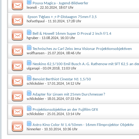
Pouva Magica - Jugend-Bildwerfer
leonoli
- 22.10.2024, 18:07 Uhr
Epson TVglass + ;+ P-Distaagon 75mm f 3,5
hofsethpaul
- 11.10.2024, 17:28 Uhr
Bell & Howell 16mm Super D Proval 2 inch f/1.4
hgruber
- 13.08.2024, 16:33 Uhr
Technisches zu Carl Zeiss Jena Visionar Projektionsobjektiven
wolfhansen
- 25.07.2024, 08:46 Uhr
Neokino 62,5/100 Emil Busch A.-G. Rathenow mit SFT 62,5 an de
ulganapi
- 03.09.2018, 11:03 Uhr
Benoist Berthiot Cinestar N1 1,5/50
schlicksbier
- 17.01.2024, 14:12 Uhr
Adapter für Linsen mit 25mm Durchmesser?
schlicksbier
- 18.01.2024, 07:33 Uhr
Projektionsobjektive an der Fujifilm GFX
schlicksbier
- 25.01.2024, 13:14 Uhr
Astro Kino Color IV 1.4/50mm - 16mm Filmprojektor Objektiv
hinnerker
- 10.10.2014, 10:36 Uhr