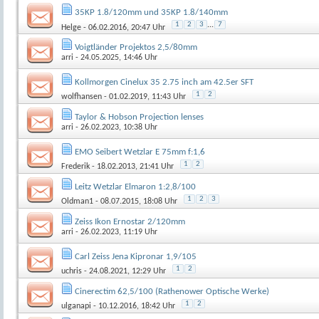
35KP 1.8/120mm und 35KP 1.8/140mm
1
2
3
...
7
Helge
- 06.02.2016, 20:47 Uhr
Voigtländer Projektos 2,5/80mm
arri
- 24.05.2025, 14:46 Uhr
Kollmorgen Cinelux 35 2.75 inch am 42.5er SFT
1
2
wolfhansen
- 01.02.2019, 11:43 Uhr
Taylor & Hobson Projection lenses
arri
- 26.02.2023, 10:38 Uhr
EMO Seibert Wetzlar E 75mm f:1,6
1
2
Frederik
- 18.02.2013, 21:41 Uhr
Leitz Wetzlar Elmaron 1:2,8/100
1
2
3
Oldman1
- 08.07.2015, 18:08 Uhr
Zeiss Ikon Ernostar 2/120mm
arri
- 26.02.2023, 11:19 Uhr
Carl Zeiss Jena Kipronar 1,9/105
1
2
uchris
- 24.08.2021, 12:29 Uhr
Cinerectim 62,5/100 (Rathenower Optische Werke)
1
2
ulganapi
- 10.12.2016, 18:42 Uhr