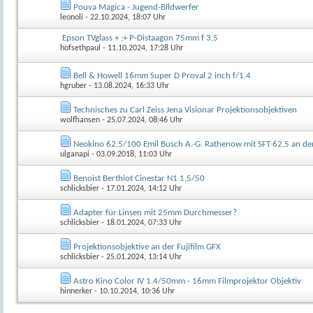
Pouva Magica - Jugend-Bildwerfer
leonoli
- 22.10.2024, 18:07 Uhr
Epson TVglass + ;+ P-Distaagon 75mm f 3,5
hofsethpaul
- 11.10.2024, 17:28 Uhr
Bell & Howell 16mm Super D Proval 2 inch f/1.4
hgruber
- 13.08.2024, 16:33 Uhr
Technisches zu Carl Zeiss Jena Visionar Projektionsobjektiven
wolfhansen
- 25.07.2024, 08:46 Uhr
Neokino 62,5/100 Emil Busch A.-G. Rathenow mit SFT 62,5 an de
ulganapi
- 03.09.2018, 11:03 Uhr
Benoist Berthiot Cinestar N1 1,5/50
schlicksbier
- 17.01.2024, 14:12 Uhr
Adapter für Linsen mit 25mm Durchmesser?
schlicksbier
- 18.01.2024, 07:33 Uhr
Projektionsobjektive an der Fujifilm GFX
schlicksbier
- 25.01.2024, 13:14 Uhr
Astro Kino Color IV 1.4/50mm - 16mm Filmprojektor Objektiv
hinnerker
- 10.10.2014, 10:36 Uhr