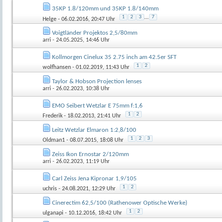
35KP 1.8/120mm und 35KP 1.8/140mm
1
2
3
...
7
Helge
- 06.02.2016, 20:47 Uhr
Voigtländer Projektos 2,5/80mm
arri
- 24.05.2025, 14:46 Uhr
Kollmorgen Cinelux 35 2.75 inch am 42.5er SFT
1
2
wolfhansen
- 01.02.2019, 11:43 Uhr
Taylor & Hobson Projection lenses
arri
- 26.02.2023, 10:38 Uhr
EMO Seibert Wetzlar E 75mm f:1,6
1
2
Frederik
- 18.02.2013, 21:41 Uhr
Leitz Wetzlar Elmaron 1:2,8/100
1
2
3
Oldman1
- 08.07.2015, 18:08 Uhr
Zeiss Ikon Ernostar 2/120mm
arri
- 26.02.2023, 11:19 Uhr
Carl Zeiss Jena Kipronar 1,9/105
1
2
uchris
- 24.08.2021, 12:29 Uhr
Cinerectim 62,5/100 (Rathenower Optische Werke)
1
2
ulganapi
- 10.12.2016, 18:42 Uhr