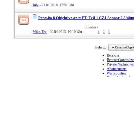
Jubi
- 21.01.2018, 17:51 Uhr
Pentaka 8 Objektive an mFT: Teil 1 CZJ Sonnar 2.8/40
3 Seiten
•
Miles Teg
- 29.04.2013, 10:10 Uhr
1
2
3
Gehe zu:
Cinema Objek
Bereiche
Benutzerkontrollz
Private Nachrichte
Abonnements
Wer ist online
Foren durchsuchen
Forum-Startseite
Foren
Manuelle Objektiv
Testberich
Tr
Ob
Ci
Pr
Ve
moderne m
Tipps zu P
C