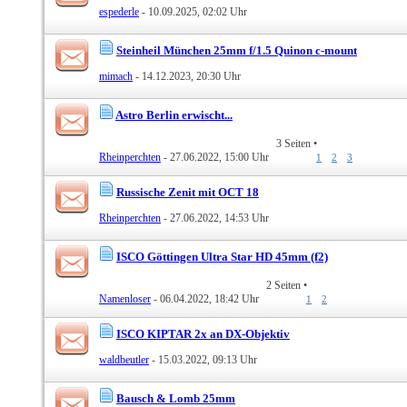
espederle
- 10.09.2025, 02:02 Uhr
Steinheil München 25mm f/1.5 Quinon c-mount
mimach
- 14.12.2023, 20:30 Uhr
Astro Berlin erwischt...
3 Seiten
•
Rheinperchten
- 27.06.2022, 15:00 Uhr
1
2
3
Russische Zenit mit OCT 18
Rheinperchten
- 27.06.2022, 14:53 Uhr
ISCO Göttingen Ultra Star HD 45mm (f2)
2 Seiten
•
Namenloser
- 06.04.2022, 18:42 Uhr
1
2
ISCO KIPTAR 2x an DX-Objektiv
waldbeutler
- 15.03.2022, 09:13 Uhr
Bausch & Lomb 25mm