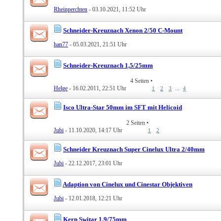
Rheinperchten
- 03.10.2021, 11:52 Uhr
Schneider-Kreuznach Xenon 2/50 C-Mount
han77
- 05.03.2021, 21:51 Uhr
Schneider-Kreuznach 1,5/25mm
4 Seiten
•
Helge
- 16.02.2011, 22:51 Uhr
...
1
2
3
4
Isco Ultra-Star 50mm im SFT mit Helicoid
2 Seiten
•
Jubi
- 11.10.2020, 14:17 Uhr
1
2
Schneider Kreuznach Super Cinelux Ultra 2/40mm
Jubi
- 22.12.2017, 23:01 Uhr
Adaption von Cinelux und Cinestar Objektiven
Jubi
- 12.01.2018, 12:21 Uhr
Kern Switar 1.9/75mm