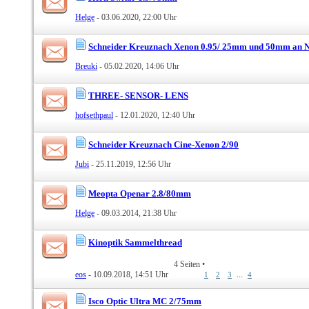
Helge
- 03.06.2020, 22:00 Uhr
Schneider Kreuznach Xenon 0.95/ 25mm und 50mm an 
Breuki
- 05.02.2020, 14:06 Uhr
THREE- SENSOR- LENS
hofsethpaul
- 12.01.2020, 12:40 Uhr
Schneider Kreuznach Cine-Xenon 2/90
Jubi
- 25.11.2019, 12:56 Uhr
Meopta Openar 2.8/80mm
Helge
- 09.03.2014, 21:38 Uhr
Kinoptik Sammelthread
4 Seiten
•
eos
- 10.09.2018, 14:51 Uhr
...
1
2
3
4
Isco Optic Ultra MC 2/75mm