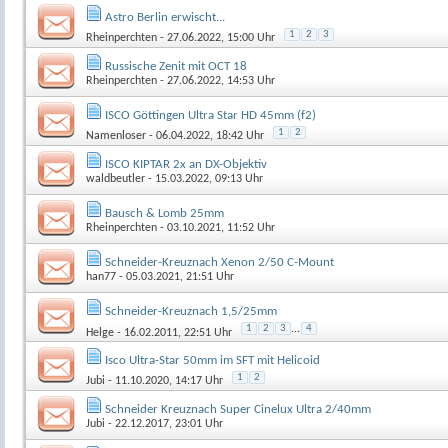
Astro Berlin erwischt...
1
2
3
Rheinperchten
- 27.06.2022, 15:00 Uhr
Russische Zenit mit OCT 18
Rheinperchten
- 27.06.2022, 14:53 Uhr
ISCO Göttingen Ultra Star HD 45mm (f2)
1
2
Namenloser
- 06.04.2022, 18:42 Uhr
ISCO KIPTAR 2x an DX-Objektiv
waldbeutler
- 15.03.2022, 09:13 Uhr
Bausch & Lomb 25mm
Rheinperchten
- 03.10.2021, 11:52 Uhr
Schneider-Kreuznach Xenon 2/50 C-Mount
han77
- 05.03.2021, 21:51 Uhr
Schneider-Kreuznach 1,5/25mm
1
2
3
...
4
Helge
- 16.02.2011, 22:51 Uhr
Isco Ultra-Star 50mm im SFT mit Helicoid
1
2
Jubi
- 11.10.2020, 14:17 Uhr
Schneider Kreuznach Super Cinelux Ultra 2/40mm
Jubi
- 22.12.2017, 23:01 Uhr