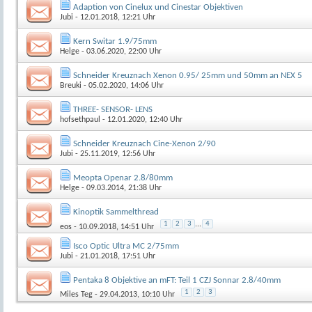
Adaption von Cinelux und Cinestar Objektiven
Jubi
- 12.01.2018, 12:21 Uhr
Kern Switar 1.9/75mm
Helge
- 03.06.2020, 22:00 Uhr
Schneider Kreuznach Xenon 0.95/ 25mm und 50mm an NEX 5
Breuki
- 05.02.2020, 14:06 Uhr
THREE- SENSOR- LENS
hofsethpaul
- 12.01.2020, 12:40 Uhr
Schneider Kreuznach Cine-Xenon 2/90
Jubi
- 25.11.2019, 12:56 Uhr
Meopta Openar 2.8/80mm
Helge
- 09.03.2014, 21:38 Uhr
Kinoptik Sammelthread
1
2
3
...
4
eos
- 10.09.2018, 14:51 Uhr
Isco Optic Ultra MC 2/75mm
Jubi
- 21.01.2018, 17:51 Uhr
Pentaka 8 Objektive an mFT: Teil 1 CZJ Sonnar 2.8/40mm
1
2
3
Miles Teg
- 29.04.2013, 10:10 Uhr