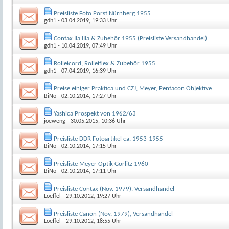
Preisliste Foto Porst Nürnberg 1955
gdh1
- 03.04.2019, 19:33 Uhr
Contax IIa IIIa & Zubehör 1955 (Preisliste Versandhandel)
gdh1
- 10.04.2019, 07:49 Uhr
Rolleicord, Rolleiflex & Zubehör 1955
gdh1
- 07.04.2019, 16:39 Uhr
Preise einiger Praktica und CZJ, Meyer, Pentacon Objektive
BiNo
- 02.10.2014, 17:27 Uhr
Yashica Prospekt von 1962/63
joeweng
- 30.05.2015, 10:36 Uhr
Preisliste DDR Fotoartikel ca. 1953-1955
BiNo
- 02.10.2014, 17:15 Uhr
Preisliste Meyer Optik Görlitz 1960
BiNo
- 02.10.2014, 17:11 Uhr
Preisliste Contax (Nov. 1979), Versandhandel
Loeffel
- 29.10.2012, 19:27 Uhr
Preisliste Canon (Nov. 1979), Versandhandel
Loeffel
- 29.10.2012, 18:55 Uhr