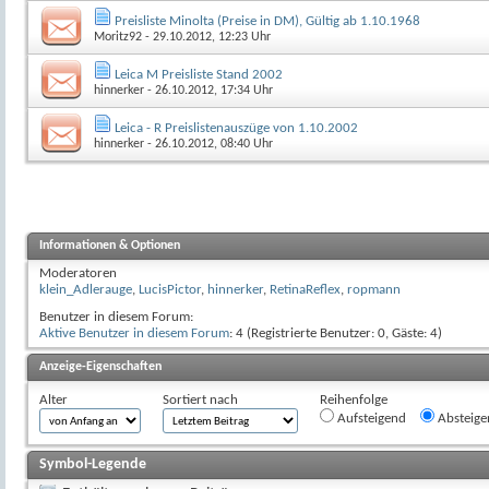
Preisliste Minolta (Preise in DM), Gültig ab 1.10.1968
Moritz92
- 29.10.2012, 12:23 Uhr
Leica M Preisliste Stand 2002
hinnerker
- 26.10.2012, 17:34 Uhr
Leica - R Preislistenauszüge von 1.10.2002
hinnerker
- 26.10.2012, 08:40 Uhr
Informationen & Optionen
Moderatoren
klein_Adlerauge
,
LucisPictor
,
hinnerker
,
RetinaReflex
,
ropmann
Benutzer in diesem Forum:
Aktive Benutzer in diesem Forum
: 4 (Registrierte Benutzer: 0, Gäste: 4)
Anzeige-Eigenschaften
Alter
Sortiert nach
Reihenfolge
Aufsteigend
Absteige
Symbol-Legende