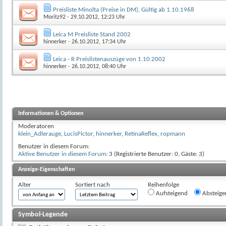
Preisliste Minolta (Preise in DM), Gültig ab 1.10.1968
Moritz92
- 29.10.2012, 12:23 Uhr
Leica M Preisliste Stand 2002
hinnerker
- 26.10.2012, 17:34 Uhr
Leica - R Preislistenauszüge von 1.10.2002
hinnerker
- 26.10.2012, 08:40 Uhr
Informationen & Optionen
Moderatoren
klein_Adlerauge
,
LucisPictor
,
hinnerker
,
RetinaReflex
,
ropmann
Benutzer in diesem Forum:
Aktive Benutzer in diesem Forum
: 3 (Registrierte Benutzer: 0, Gäste: 3)
Anzeige-Eigenschaften
Alter
Sortiert nach
Reihenfolge
Aufsteigend
Absteige
Symbol-Legende