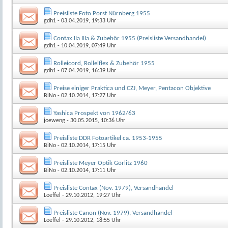
Preisliste Foto Porst Nürnberg 1955
gdh1
- 03.04.2019, 19:33 Uhr
Contax IIa IIIa & Zubehör 1955 (Preisliste Versandhandel)
gdh1
- 10.04.2019, 07:49 Uhr
Rolleicord, Rolleiflex & Zubehör 1955
gdh1
- 07.04.2019, 16:39 Uhr
Preise einiger Praktica und CZJ, Meyer, Pentacon Objektive
BiNo
- 02.10.2014, 17:27 Uhr
Yashica Prospekt von 1962/63
joeweng
- 30.05.2015, 10:36 Uhr
Preisliste DDR Fotoartikel ca. 1953-1955
BiNo
- 02.10.2014, 17:15 Uhr
Preisliste Meyer Optik Görlitz 1960
BiNo
- 02.10.2014, 17:11 Uhr
Preisliste Contax (Nov. 1979), Versandhandel
Loeffel
- 29.10.2012, 19:27 Uhr
Preisliste Canon (Nov. 1979), Versandhandel
Loeffel
- 29.10.2012, 18:55 Uhr