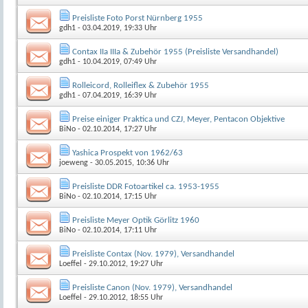
Preisliste Foto Porst Nürnberg 1955
gdh1
- 03.04.2019, 19:33 Uhr
Contax IIa IIIa & Zubehör 1955 (Preisliste Versandhandel)
gdh1
- 10.04.2019, 07:49 Uhr
Rolleicord, Rolleiflex & Zubehör 1955
gdh1
- 07.04.2019, 16:39 Uhr
Preise einiger Praktica und CZJ, Meyer, Pentacon Objektive
BiNo
- 02.10.2014, 17:27 Uhr
Yashica Prospekt von 1962/63
joeweng
- 30.05.2015, 10:36 Uhr
Preisliste DDR Fotoartikel ca. 1953-1955
BiNo
- 02.10.2014, 17:15 Uhr
Preisliste Meyer Optik Görlitz 1960
BiNo
- 02.10.2014, 17:11 Uhr
Preisliste Contax (Nov. 1979), Versandhandel
Loeffel
- 29.10.2012, 19:27 Uhr
Preisliste Canon (Nov. 1979), Versandhandel
Loeffel
- 29.10.2012, 18:55 Uhr