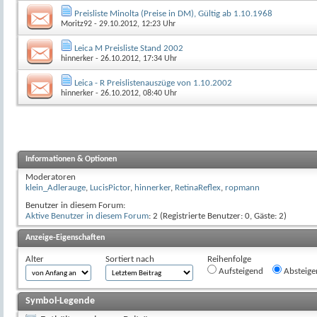
Preisliste Minolta (Preise in DM), Gültig ab 1.10.1968
Moritz92
- 29.10.2012, 12:23 Uhr
Leica M Preisliste Stand 2002
hinnerker
- 26.10.2012, 17:34 Uhr
Leica - R Preislistenauszüge von 1.10.2002
hinnerker
- 26.10.2012, 08:40 Uhr
Informationen & Optionen
Moderatoren
klein_Adlerauge
,
LucisPictor
,
hinnerker
,
RetinaReflex
,
ropmann
Benutzer in diesem Forum:
Aktive Benutzer in diesem Forum
: 2 (Registrierte Benutzer: 0, Gäste: 2)
Anzeige-Eigenschaften
Alter
Sortiert nach
Reihenfolge
Aufsteigend
Absteige
Symbol-Legende