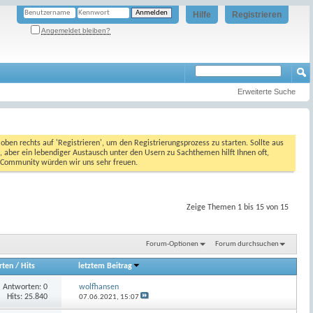
Hilfe
Registrieren
Angemeldet bleiben?
Erweiterte Suche
oben rechts auf 'Registrieren', um den Registrierungsprozess zu starten. Sollte aus
, aber ein lebendiger Austausch unter den Usern zu Sachthemen hilft Ihnen oft,
en Community würden wir uns sehr freuen.
Zeige Themen 1 bis 15 von 15
Forum-Optionen
Forum durchsuchen
rten
/
Hits
letztem Beitrag
Antworten:
0
wolfhansen
Hits: 25.840
07.06.2021,
15:07