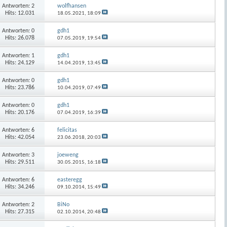
Antworten:
2
wolfhansen
Hits: 12.031
18.05.2021,
18:09
Antworten:
0
gdh1
Hits: 26.078
07.05.2019,
19:54
Antworten:
1
gdh1
Hits: 24.129
14.04.2019,
13:45
Antworten:
0
gdh1
Hits: 23.786
10.04.2019,
07:49
Antworten:
0
gdh1
Hits: 20.176
07.04.2019,
16:39
Antworten:
6
felicitas
Hits: 42.054
23.06.2018,
20:03
Antworten:
3
joeweng
Hits: 29.511
30.05.2015,
16:18
Antworten:
6
easteregg
Hits: 34.246
09.10.2014,
15:49
Antworten:
2
BiNo
Hits: 27.315
02.10.2014,
20:48