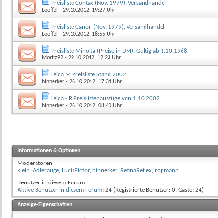
Preisliste Contax (Nov. 1979), Versandhandel
Loeffel
- 29.10.2012, 19:27 Uhr
Preisliste Canon (Nov. 1979), Versandhandel
Loeffel
- 29.10.2012, 18:55 Uhr
Preisliste Minolta (Preise in DM), Gültig ab 1.10.1968
Moritz92
- 29.10.2012, 12:23 Uhr
Leica M Preisliste Stand 2002
hinnerker
- 26.10.2012, 17:34 Uhr
Leica - R Preislistenauszüge von 1.10.2002
hinnerker
- 26.10.2012, 08:40 Uhr
Informationen & Optionen
Moderatoren
klein_Adlerauge
,
LucisPictor
,
hinnerker
,
RetinaReflex
,
ropmann
Benutzer in diesem Forum:
Aktive Benutzer in diesem Forum
: 24 (Registrierte Benutzer: 0, Gäste: 24)
Anzeige-Eigenschaften