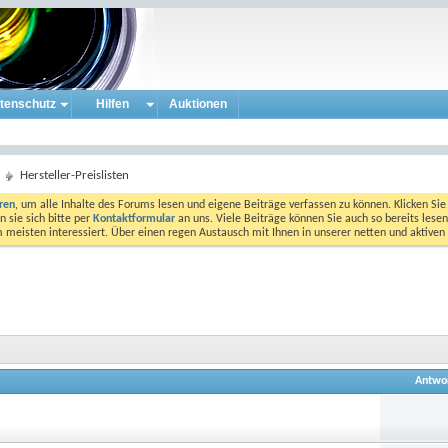
tenschutz
Hilfen
Auktionen
Hersteller-Preislisten
eren
, um alle Inhalte des Forums lesen und eigene Beiträge verfassen zu können. Klicken Sie 
 sie sich bitte per
Kontaktformular
an uns. Viele Beiträge können Sie auch so bereits lesen
am meisten interessiert. Über einen regen Austausch mit Ihnen in unserer netten und aktiv
Antwo