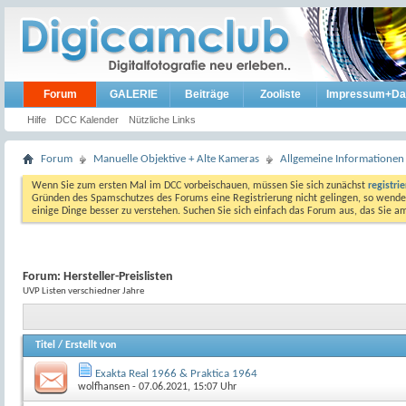
Forum
GALERIE
Beiträge
Zooliste
Impressum+Da
Hilfe
DCC Kalender
Nützliche Links
Forum
Manuelle Objektive + Alte Kameras
Allgemeine Informationen
Wenn Sie zum ersten Mal im DCC vorbeischauen, müssen Sie sich zunächst
registri
Gründen des Spamschutzes des Forums eine Registrierung nicht gelingen, so wenden
einige Dinge besser zu verstehen. Suchen Sie sich einfach das Forum aus, das Sie 
Forum:
Hersteller-Preislisten
UVP Listen verschiedner Jahre
Titel
/
Erstellt von
Exakta Real 1966 & Praktica 1964
wolfhansen
- 07.06.2021, 15:07 Uhr