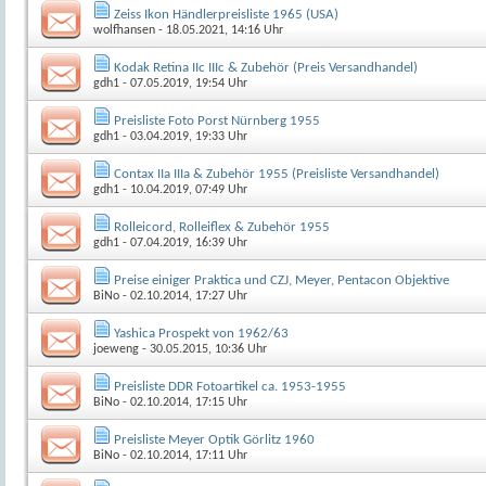
Zeiss Ikon Händlerpreisliste 1965 (USA)
wolfhansen
- 18.05.2021, 14:16 Uhr
Kodak Retina IIc IIIc & Zubehör (Preis Versandhandel)
gdh1
- 07.05.2019, 19:54 Uhr
Preisliste Foto Porst Nürnberg 1955
gdh1
- 03.04.2019, 19:33 Uhr
Contax IIa IIIa & Zubehör 1955 (Preisliste Versandhandel)
gdh1
- 10.04.2019, 07:49 Uhr
Rolleicord, Rolleiflex & Zubehör 1955
gdh1
- 07.04.2019, 16:39 Uhr
Preise einiger Praktica und CZJ, Meyer, Pentacon Objektive
BiNo
- 02.10.2014, 17:27 Uhr
Yashica Prospekt von 1962/63
joeweng
- 30.05.2015, 10:36 Uhr
Preisliste DDR Fotoartikel ca. 1953-1955
BiNo
- 02.10.2014, 17:15 Uhr
Preisliste Meyer Optik Görlitz 1960
BiNo
- 02.10.2014, 17:11 Uhr