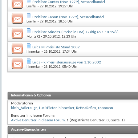
Preisliste Contax (Nov. 1979), Versandhandel
Loeffel
- 29.10.2012, 19:27 Uhr
Preisliste Canon (Nov. 1979), Versandhandel
Loeffel
- 29.10.2012, 18:55 Uhr
Preisliste Minolta (Preise in DM), Gültig ab 1.10.1968
Moritz92
- 29.10.2012, 12:23 Uhr
Leica M Preisliste Stand 2002
hinnerker
- 26.10.2012, 17:34 Uhr
Leica - R Preislistenauszüge von 1.10.2002
hinnerker
- 26.10.2012, 08:40 Uhr
Informationen & Optionen
Moderatoren
klein_Adlerauge
,
LucisPictor
,
hinnerker
,
RetinaReflex
,
ropmann
Benutzer in diesem Forum:
Aktive Benutzer in diesem Forum
: 1 (Registrierte Benutzer: 0, Gäste: 1)
Anzeige-Eigenschaften