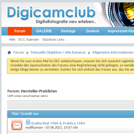
Forum
GALERIE
Beiträge
Zooliste
Impressum+Da
Hilfe
DCC Kalender
Nützliche Links
Forum
Manuelle Objektive + Alte Kameras
Allgemeine Informationen
Wenn Sie zum ersten Mal im DCC vorbeischauen, müssen Sie sich zunächst
registri
Gründen des Spamschutzes des Forums eine Registrierung nicht gelingen, so wenden
einige Dinge besser zu verstehen. Suchen Sie sich einfach das Forum aus, das Sie 
Forum:
Hersteller-Preislisten
UVP Listen verschiedner Jahre
Titel
/
Erstellt von
Exakta Real 1966 & Praktica 1964
wolfhansen
- 07.06.2021, 15:07 Uhr