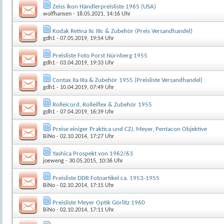
Zeiss Ikon Händlerpreisliste 1965 (USA)
wolfhansen
- 18.05.2021, 14:16 Uhr
Kodak Retina IIc IIIc & Zubehör (Preis Versandhandel)
gdh1
- 07.05.2019, 19:54 Uhr
Preisliste Foto Porst Nürnberg 1955
gdh1
- 03.04.2019, 19:33 Uhr
Contax IIa IIIa & Zubehör 1955 (Preisliste Versandhandel)
gdh1
- 10.04.2019, 07:49 Uhr
Rolleicord, Rolleiflex & Zubehör 1955
gdh1
- 07.04.2019, 16:39 Uhr
Preise einiger Praktica und CZJ, Meyer, Pentacon Objektive
BiNo
- 02.10.2014, 17:27 Uhr
Yashica Prospekt von 1962/63
joeweng
- 30.05.2015, 10:36 Uhr
Preisliste DDR Fotoartikel ca. 1953-1955
BiNo
- 02.10.2014, 17:15 Uhr
Preisliste Meyer Optik Görlitz 1960
BiNo
- 02.10.2014, 17:11 Uhr