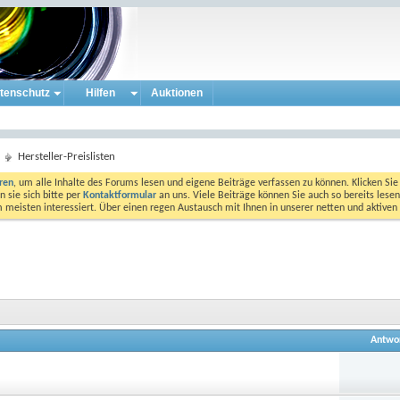
tenschutz
Hilfen
Auktionen
Hersteller-Preislisten
eren
, um alle Inhalte des Forums lesen und eigene Beiträge verfassen zu können. Klicken Sie 
 sie sich bitte per
Kontaktformular
an uns. Viele Beiträge können Sie auch so bereits lesen
am meisten interessiert. Über einen regen Austausch mit Ihnen in unserer netten und aktiv
Antwo