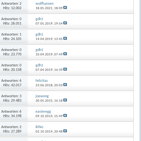
Antworten:
2
wolfhansen
Hits: 12.002
18.05.2021,
18:09
Antworten:
0
gdh1
Hits: 26.051
07.05.2019,
19:54
Antworten:
1
gdh1
Hits: 24.105
14.04.2019,
13:45
Antworten:
0
gdh1
Hits: 23.770
10.04.2019,
07:49
Antworten:
0
gdh1
Hits: 20.158
07.04.2019,
16:39
Antworten:
6
felicitas
Hits: 42.017
23.06.2018,
20:03
Antworten:
3
joeweng
Hits: 29.483
30.05.2015,
16:18
Antworten:
6
easteregg
Hits: 34.198
09.10.2014,
15:49
Antworten:
2
BiNo
Hits: 27.289
02.10.2014,
20:48