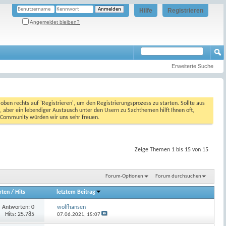
Hilfe
Registrieren
Angemeldet bleiben?
Erweiterte Suche
oben rechts auf 'Registrieren', um den Registrierungsprozess zu starten. Sollte aus
, aber ein lebendiger Austausch unter den Usern zu Sachthemen hilft Ihnen oft,
en Community würden wir uns sehr freuen.
Zeige Themen 1 bis 15 von 15
Forum-Optionen
Forum durchsuchen
rten
/
Hits
letztem Beitrag
Antworten:
0
wolfhansen
Hits: 25.785
07.06.2021,
15:07