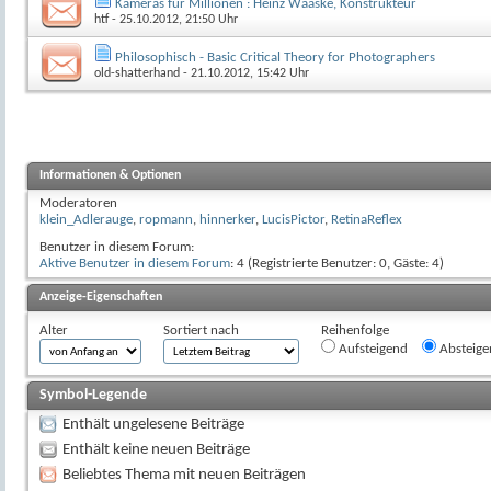
Kameras für Millionen : Heinz Waaske, Konstrukteur
htf
- 25.10.2012, 21:50 Uhr
Philosophisch - Basic Critical Theory for Photographers
old-shatterhand
- 21.10.2012, 15:42 Uhr
Informationen & Optionen
Moderatoren
klein_Adlerauge
,
ropmann
,
hinnerker
,
LucisPictor
,
RetinaReflex
Benutzer in diesem Forum:
Aktive Benutzer in diesem Forum
: 4 (Registrierte Benutzer: 0, Gäste: 4)
Anzeige-Eigenschaften
Alter
Sortiert nach
Reihenfolge
Aufsteigend
Absteige
Symbol-Legende
Enthält ungelesene Beiträge
Enthält keine neuen Beiträge
Beliebtes Thema mit neuen Beiträgen