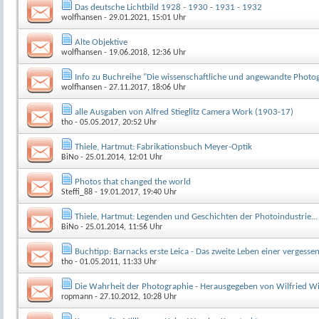
Das deutsche Lichtbild 1928 - 1930 - 1931 - 1932
wolfhansen
- 29.01.2021, 15:01 Uhr
Alte Objektive
wolfhansen
- 19.06.2018, 12:36 Uhr
Info zu Buchreihe "Die wissenschaftliche und angewandte Photo
wolfhansen
- 27.11.2017, 18:06 Uhr
alle Ausgaben von Alfred Stieglitz Camera Work (1903-17)
tho
- 05.05.2017, 20:52 Uhr
Thiele, Hartmut: Fabrikationsbuch Meyer-Optik
BiNo
- 25.01.2014, 12:01 Uhr
Photos that changed the world
Steffi_88
- 19.01.2017, 19:40 Uhr
Thiele, Hartmut: Legenden und Geschichten der Photoindustrie...
BiNo
- 25.01.2014, 11:56 Uhr
Buchtipp: Barnacks erste Leica - Das zweite Leben einer vergess
tho
- 01.05.2011, 11:33 Uhr
Die Wahrheit der Photographie - Herausgegeben von Wilfried W
ropmann
- 27.10.2012, 10:28 Uhr