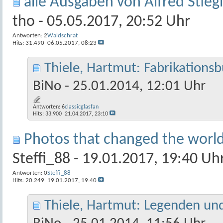
alle Ausgaben von Alfred Stie
tho
- 05.05.2017, 20:52 Uhr
Antworten:
2
Waldschrat
Hits: 31.490
06.05.2017,
08:23
Thiele, Hartmut: Fabrikations
BiNo
- 25.01.2014, 12:01 Uhr
Antworten:
6
classicglasfan
Hits: 33.900
21.04.2017,
23:10
Photos that changed the worl
Steffi_88
- 19.01.2017, 19:40 Uh
Antworten:
0
Steffi_88
Hits: 20.249
19.01.2017,
19:40
Thiele, Hartmut: Legenden und