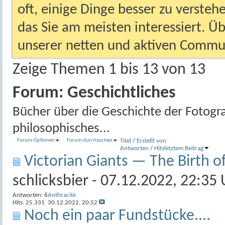
oft, einige Dinge besser zu versteh
das Sie am meisten interessiert. Ü
unserer netten und aktiven Commun
Zeige Themen 1 bis 13 von 13
Forum:
Geschichtliches
Bücher über die Geschichte der Fotogra
philosophisches...
Forum-Optionen
Forum durchsuchen
Titel
/
Erstellt von
Antworten
/
Hits
letztem Beitrag
Victorian Giants — The Birth o
schlicksbier
- 07.12.2022, 22:35 
Antworten:
6
Anthracite
Hits: 25.331
30.12.2022,
20:52
Noch ein paar Fundstücke....