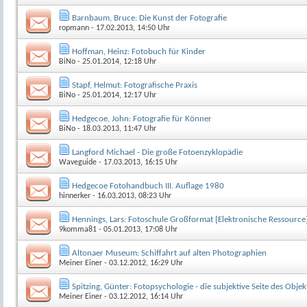
Barnbaum, Bruce: Die Kunst der Fotografie
ropmann
- 17.02.2013, 14:50 Uhr
Hoffman, Heinz: Fotobuch für Kinder
BiNo
- 25.01.2014, 12:18 Uhr
Stapf, Helmut: Fotografische Praxis
BiNo
- 25.01.2014, 12:17 Uhr
Hedgecoe, John: Fotografie für Könner
BiNo
- 18.03.2013, 11:47 Uhr
Langford Michael - Die große Fotoenzyklopädie
Waveguide
- 17.03.2013, 16:15 Uhr
Hedgecoe Fotohandbuch III. Auflage 1980
hinnerker
- 16.03.2013, 08:23 Uhr
Hennings, Lars: Fotoschule Großformat [Elektronische Ressource
9komma81
- 05.01.2013, 17:08 Uhr
Altonaer Museum: Schiffahrt auf alten Photographien
Meiner Einer
- 03.12.2012, 16:29 Uhr
Spitzing, Günter: Fotopsychologie - die subjektive Seite des Objek
Meiner Einer
- 03.12.2012, 16:14 Uhr