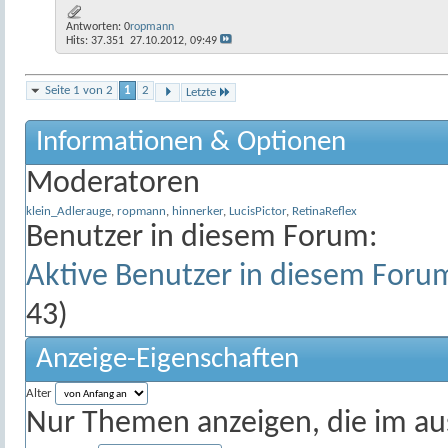
Antworten:
0
ropmann
Hits: 37.351
27.10.2012,
09:49
Seite 1 von 2
1
2
Letzte
Informationen & Optionen
Moderatoren
klein_Adlerauge
,
ropmann
,
hinnerker
,
LucisPictor
,
RetinaReflex
Benutzer in diesem Forum:
Aktive Benutzer in diesem Foru
43)
Anzeige-Eigenschaften
Alter
Nur Themen anzeigen, die im au