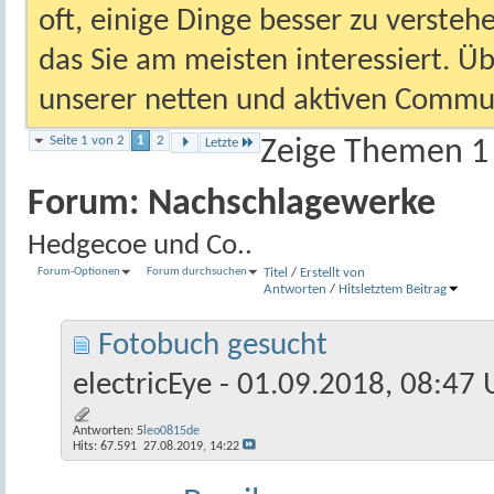
oft, einige Dinge besser zu versteh
das Sie am meisten interessiert. Ü
unserer netten und aktiven Commun
Seite 1 von 2
1
2
Letzte
Zeige Themen 1 
Forum:
Nachschlagewerke
Hedgecoe und Co..
Forum-Optionen
Forum durchsuchen
Titel
/
Erstellt von
Antworten
/
Hits
letztem Beitrag
Fotobuch gesucht
electricEye
- 01.09.2018, 08:47 
Antworten:
5
leo0815de
Hits: 67.591
27.08.2019,
14:22