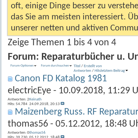
oft, einige Dinge besser zu versteh
das Sie am meisten interessiert. Ü
unserer netten und aktiven Commun
Zeige Themen 1 bis 4 von 4
Forum:
Reparaturbücher u. U
Forum-Optionen
Forum durchsuchen
Titel
/
Erstellt von
Antworten
/
Hits
letztem Beitrag
Canon FD Katalog 1981
electricEye
- 10.09.2018, 11:29 
Antworten:
2
Keinath
Hits: 54.784
24.09.2018,
20:13
Maizenberg Russ. RF Reparatu
thomas56
- 05.12.2012, 18:48 U
Antworten:
0
thomas56
Hits: 39.730
05.12.2012,
18:48