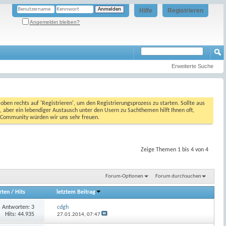
Hilfe
Registrieren
Angemeldet bleiben?
Erweiterte Suche
oben rechts auf 'Registrieren', um den Registrierungsprozess zu starten. Sollte aus
, aber ein lebendiger Austausch unter den Usern zu Sachthemen hilft Ihnen oft,
en Community würden wir uns sehr freuen.
Zeige Themen 1 bis 4 von 4
Forum-Optionen
Forum durchsuchen
rten
/
Hits
letztem Beitrag
Antworten:
3
cdgh
Hits: 44.935
27.01.2014,
07:47