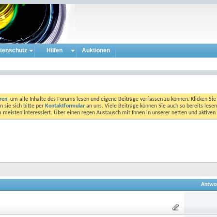
tenschutz
Hilfen
Auktionen
eren
, um alle Inhalte des Forums lesen und eigene Beiträge verfassen zu können. Klicken Sie 
 sie sich bitte per
Kontaktformular
an uns. Viele Beiträge können Sie auch so bereits lesen
am meisten interessiert. Über einen regen Austausch mit Ihnen in unserer netten und aktiv
Antwo