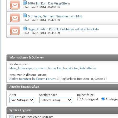
Sütterlin, Karl: Das Vergrößern
BiNo
- 26.01.2014, 16:00 Uhr
Dr. Heyde, Gerhard: Negative nach Maß
BiNo
- 26.01.2014, 15:47 Uhr
Nagel, Friedich Rudolf: Farbbilder selbst entwickeln
BiNo
- 26.01.2014, 15:45 Uhr
Informationen & Optionen
Moderatoren
klein_Adlerauge
,
ropmann
,
hinnerker
,
LucisPictor
,
RetinaReflex
Benutzer in diesem Forum:
Aktive Benutzer in diesem Forum
: 1 (Registrierte Benutzer: 0, Gäste: 1)
Anzeige-Eigenschaften
Alter
Sortiert nach
Reihenfolge
Aufsteigend
Absteige
Symbol-Legende
Enthält ungelesene Beiträge