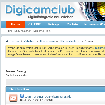
Forum
GALERIE
Beiträge
Zooliste
Impressum+Da
Hilfe
DCC Kalender
Nützliche Links
Forum
Zubehör
Bücherecke
Bildbearbeitung
Analog
Wenn Sie zum ersten Mal im DCC vorbeischauen, müssen Sie sich zunächst
registri
Gründen des Spamschutzes des Forums eine Registrierung nicht gelingen, so wenden
einige Dinge besser zu verstehen. Suchen Sie sich einfach das Forum aus, das Sie 
Forum:
Analog
Dunkelkammerarbeit
Titel
/
Erstellt von
Wurst, Werner: Dunkelkammerpraxis
BiNo
- 26.01.2014, 15:42 Uhr