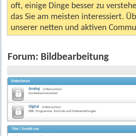
oft, einige Dinge besser zu versteh
das Sie am meisten interessiert. Ü
unserer netten und aktiven Commun
Forum:
Bildbearbeitung
Unterforen
Analog
(3 Betrachter)
Dunkelkammerarbeit
Digital
(4 Betrachter)
EBB - Programme, Tutorials und Videoanleitungen
Titel
/
Erstellt von