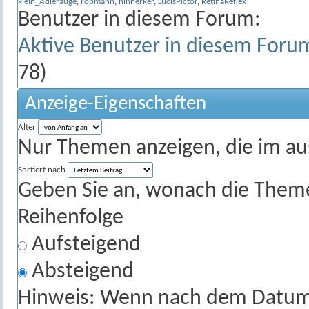
klein_Adlerauge
,
ropmann
,
hinnerker
,
LucisPictor
,
RetinaReflex
Benutzer in diesem Forum:
Aktive Benutzer in diesem Foru
78)
Anzeige-Eigenschaften
Alter
Nur Themen anzeigen, die im au
Sortiert nach
Geben Sie an, wonach die Themenl
Reihenfolge
Aufsteigend
Absteigend
Hinweis: Wenn nach dem Datum s