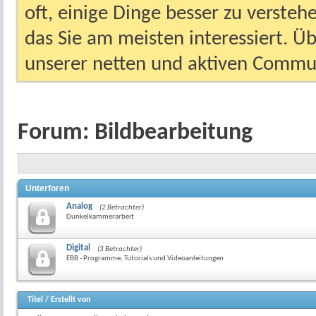
oft, einige Dinge besser zu versteh
das Sie am meisten interessiert. Ü
unserer netten und aktiven Commun
Forum:
Bildbearbeitung
Unterforen
Analog
(2 Betrachter)
Dunkelkammerarbeit
Digital
(3 Betrachter)
EBB - Programme, Tutorials und Videoanleitungen
Titel
/
Erstellt von