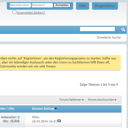
Hilfe
Registrieren
Angemeldet bleiben?
Erweiterte Suche
oben rechts auf 'Registrieren', um den Registrierungsprozess zu starten. Sollte aus
, aber ein lebendiger Austausch unter den Usern zu Sachthemen hilft Ihnen oft,
en Community würden wir uns sehr freuen.
Zeige Themen 1 bis 9 von 9
Forum-Optionen
Forum durchsuchen
rten
/
Hits
letztem Beitrag
Antworten:
0
BiNo
Hits: 38.808
26.01.2014,
16:31