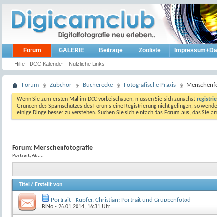
Forum
GALERIE
Beiträge
Zooliste
Impressum+Da
Hilfe
DCC Kalender
Nützliche Links
Forum
Zubehör
Bücherecke
Fotografische Praxis
Menschenfo
Wenn Sie zum ersten Mal im DCC vorbeischauen, müssen Sie sich zunächst
registri
Gründen des Spamschutzes des Forums eine Registrierung nicht gelingen, so wenden
einige Dinge besser zu verstehen. Suchen Sie sich einfach das Forum aus, das Sie 
Forum:
Menschenfotografie
Portrait, Akt...
Titel
/
Erstellt von
Portrait - Kupfer, Christian: Portrait und Gruppenfotod
BiNo
- 26.01.2014, 16:31 Uhr