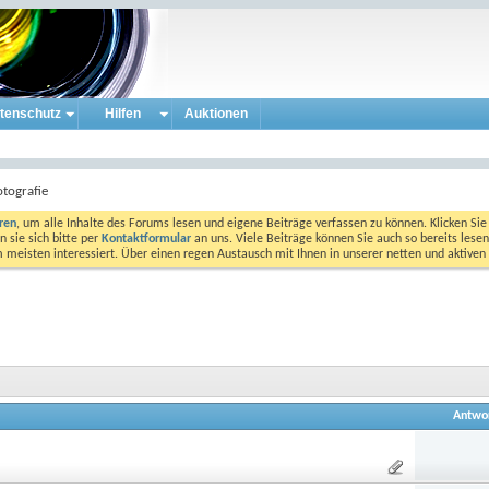
tenschutz
Hilfen
Auktionen
tografie
eren
, um alle Inhalte des Forums lesen und eigene Beiträge verfassen zu können. Klicken Sie 
 sie sich bitte per
Kontaktformular
an uns. Viele Beiträge können Sie auch so bereits lesen
am meisten interessiert. Über einen regen Austausch mit Ihnen in unserer netten und aktiv
Antwo