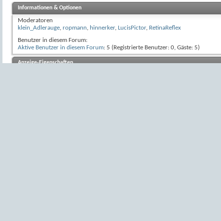
Informationen & Optionen
Moderatoren
klein_Adlerauge
,
ropmann
,
hinnerker
,
LucisPictor
,
RetinaReflex
Benutzer in diesem Forum:
Aktive Benutzer in diesem Forum
: 5 (Registrierte Benutzer: 0, Gäste: 5)
Anzeige-Eigenschaften
Alter
Sortiert nach
Reihenfolge
Aufsteigend
Absteige
Symbol-Legende
Enthält ungelesene Beiträge
Enthält keine neuen Beiträge
Beliebtes Thema mit neuen Beiträgen
Beliebtes Thema ohne neue Beiträge
Thema geschlossen
Sie haben in diesem Thema geschrieben.