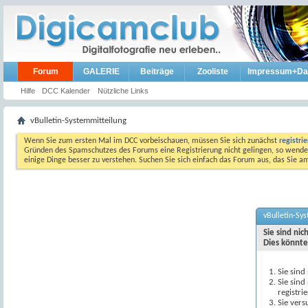
Forum
GALERIE
Beiträge
Zooliste
Impressum+Da
Hilfe
DCC Kalender
Nützliche Links
vBulletin-Systemmitteilung
Wenn Sie zum ersten Mal im DCC vorbeischauen, müssen Sie sich zunächst
registri
Gründen des Spamschutzes des Forums eine Registrierung nicht gelingen, so wenden
einige Dinge besser zu verstehen. Suchen Sie sich einfach das Forum aus, das Sie 
vBulletin-Sy
Sie sind ni
Dies könnte
Sie sind
Sie sind
registri
Sie vers