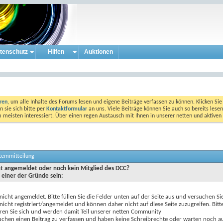
tenschutz
Hilfen
Auktionen
eren
, um alle Inhalte des Forums lesen und eigene Beiträge verfassen zu können. Klicken Sie 
 sie sich bitte per
Kontaktformular
an uns. Viele Beiträge können Sie auch so bereits lesen
am meisten interessiert. Über einen regen Austausch mit Ihnen in unserer netten und aktiv
stemmitteilung
cht angemeldet oder noch kein Mitglied des DCC?
 einer der Gründe sein:
 nicht angemeldet. Bitte füllen Sie die Felder unten auf der Seite aus und versuchen Si
 nicht registriert/angemeldet und können daher nicht auf diese Seite zuzugreifen. Bitt
eren Sie sich und werden damit Teil unserer netten Community
uchen einen Beitrag zu verfassen und haben keine Schreibrechte oder warten noch au