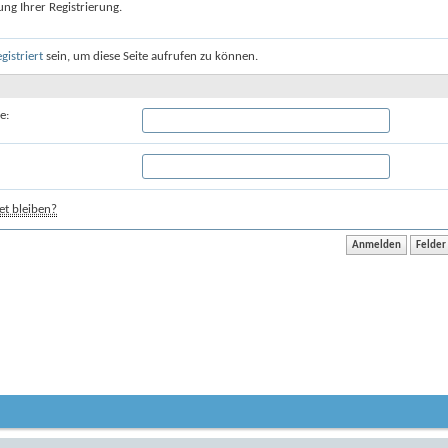
ung Ihrer Registrierung.
egistriert
sein, um diese Seite aufrufen zu können.
e:
t bleiben?