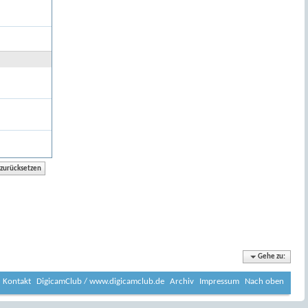
Gehe zu:
Kontakt
DigicamClub / www.digicamclub.de
Archiv
Impressum
Nach oben