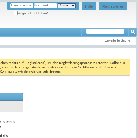
Hilfe
Registrieren
Angemeldet bleiben?
Erweiterte Suche
oben rechts auf 'Registrieren', um den Registrierungsprozess zu starten. Sollte aus
, aber ein lebendiger Austausch unter den Usern zu Sachthemen hilft Ihnen oft,
en Community würden wir uns sehr freuen.
e es erneut.
e
f die