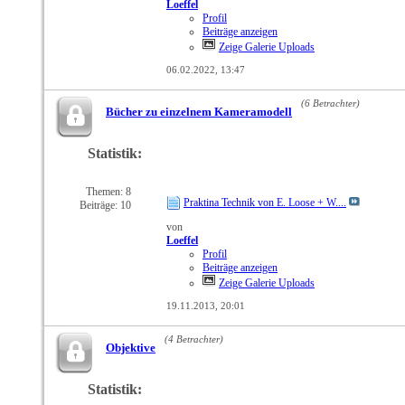
Loeffel
Profil
Beiträge anzeigen
Zeige Galerie Uploads
06.02.2022,
13:47
(6 Betrachter)
Bücher zu einzelnem Kameramodell
Statistik:
RSS-
Feed
dieses
Themen: 8
Praktina Technik von E. Loose + W....
Beiträge: 10
Forums
anzeigen
von
Loeffel
Profil
Beiträge anzeigen
Zeige Galerie Uploads
19.11.2013,
20:01
(4 Betrachter)
Objektive
Statistik:
RSS-