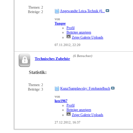
Feed
dieses
Themen: 2
Angewandte Leica-Technik (6...
Beiträge: 2
Forums
anzeigen
von
Tungee
Profil
Beiträge anzeigen
Zeige Galerie Uploads
07.11.2012,
22:20
(6 Betrachter)
Technisches Zubehör
Statistik:
RSS-
Feed
dieses
Themen: 2
Kunz/Samplawsky: Fotobastelbuch
Beiträge: 3
Forums
anzeigen
von
lutz1967
Profil
Beiträge anzeigen
Zeige Galerie Uploads
27.12.2012,
16:37