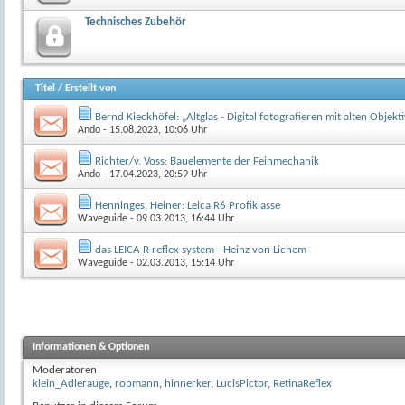
Technisches Zubehör
Titel
/
Erstellt von
Bernd Kieckhöfel: „Altglas - Digital fotografieren mit alten Objekt
Ando
- 15.08.2023, 10:06 Uhr
Richter/v. Voss: Bauelemente der Feinmechanik
Ando
- 17.04.2023, 20:59 Uhr
Henninges, Heiner: Leica R6 Profiklasse
Waveguide
- 09.03.2013, 16:44 Uhr
das LEICA R reflex system - Heinz von Lichem
Waveguide
- 02.03.2013, 15:14 Uhr
Informationen & Optionen
Moderatoren
klein_Adlerauge
,
ropmann
,
hinnerker
,
LucisPictor
,
RetinaReflex