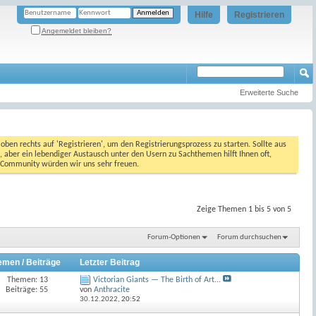
Hilfe
Registrieren
Angemeldet bleiben?
Erweiterte Suche
oben rechts auf 'Registrieren', um den Registrierungsprozess zu starten. Sollte aus
, aber ein lebendiger Austausch unter den Usern zu Sachthemen hilft Ihnen oft,
en Community würden wir uns sehr freuen.
Zeige Themen 1 bis 5 von 5
Forum-Optionen
Forum durchsuchen
emen / Beiträge
Letzter Beitrag
Themen: 13
Victorian Giants — The Birth of Art...
Beiträge: 55
von
Anthracite
30.12.2022,
20:52