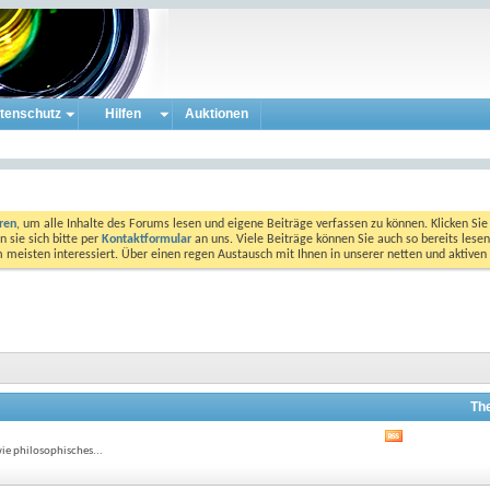
tenschutz
Hilfen
Auktionen
eren
, um alle Inhalte des Forums lesen und eigene Beiträge verfassen zu können. Klicken Sie 
 sie sich bitte per
Kontaktformular
an uns. Viele Beiträge können Sie auch so bereits lesen
am meisten interessiert. Über einen regen Austausch mit Ihnen in unserer netten und aktiv
Th
RSS-
ie philosophisches...
Feed
dieses
Forums