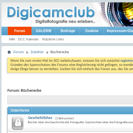
Forum
GALERIE
Beiträge
Zooliste
Impressum+Da
Hilfe
DCC Kalender
Nützliche Links
Forum
Zubehör
Bücherecke
Wenn Sie zum ersten Mal im DCC vorbeischauen, müssen Sie sich zunächst
registri
Gründen des Spamschutzes des Forums eine Registrierung nicht gelingen, so wenden
einige Dinge besser zu verstehen. Suchen Sie sich einfach das Forum aus, das Sie 
Forum:
Bücherecke
Unterforen
Geschichtliches
(1 Betrachter)
Bücher über die Geschichte der Fotografie, Geschichten über die Fotografie sow