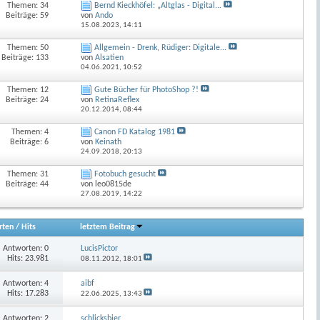
Themen: 34
Bernd Kieckhöfel: „Altglas - Digital...
Beiträge: 59
von
Ando
15.08.2023,
14:11
Themen: 50
Allgemein - Drenk, Rüdiger: Digitale...
Beiträge: 133
von
Alsatien
04.06.2021,
10:52
Themen: 12
Gute Bücher für PhotoShop ?!
Beiträge: 24
von
RetinaReflex
20.12.2014,
08:44
Themen: 4
Canon FD Katalog 1981
Beiträge: 6
von
Keinath
24.09.2018,
20:13
Themen: 31
Fotobuch gesucht
Beiträge: 44
von leo0815de
27.08.2019,
14:22
rten
/
Hits
letztem Beitrag
Antworten:
0
LucisPictor
Hits: 23.981
08.11.2012,
18:01
Antworten:
4
aibf
Hits: 17.283
22.06.2025,
13:43
Antworten:
2
schlicksbier