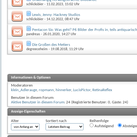
schlicksbier
- 11.02.2023, 15:02 Uhr
Lewis, Jenny: Hackney Studios
schlicksbier
- 14.12.2022, 08:47 Uhr
Pentacon Six: Was geht? P6 Bilder der Profis in, teils antiquaris
pandreas
- 26.01.2020, 14:27 Uhr
Die Großen des Metiers
degreeceheim
- 19.08.2018, 11:29 Uhr
Informationen & Optionen
Moderatoren
klein_Adlerauge
,
ropmann
,
hinnerker
,
LucisPictor
,
RetinaReflex
Benutzer in diesem Forum:
Aktive Benutzer in diesem Forum
: 24 (Registrierte Benutzer: 0, Gäste: 24)
Anzeige-Eigenschaften
Alter
Sortiert nach
Reihenfolge
Aufsteigend
Absteige