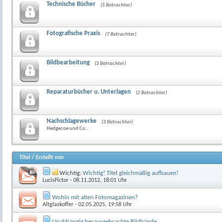
Technische Bücher
(5 Betrachter)
Fotografische Praxis
(7 Betrachter)
Bildbearbeitung
(3 Betrachter)
Reparaturbücher u. Unterlagen
(2 Betrachter)
Nachschlagewerke
(3 Betrachter)
Hedgecoe und Co..
Titel
/
Erstellt von
Wichtig:
Wichtig! Titel gleichmäßig aufbauen!
LucisPictor
- 08.11.2012, 18:01 Uhr
Wohin mit alten Fotomagazinen?
Altglaskoffer
- 02.05.2025, 19:58 Uhr
Unabhängig herausgebrachte Bildbände