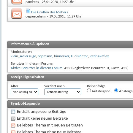
pandreas
- 26.01.2020, 14:27 Uhr
Die Großen des Metiers
degreeceheim
- 19.08.2018, 11:29 Uhr
Informationen & Optionen
Moderatoren
klein_Adlerauge
,
ropmann
,
hinnerker
,
LucisPictor
,
RetinaReflex
Benutzer in diesem Forum:
Aktive Benutzer in diesem Forum
: 422 (Registrierte Benutzer: 0, Gäste: 422)
Anzeige-Eigenschaften
Alter
Sortiert nach
Reihenfolge
Aufsteigend
Absteige
Symbol-Legende
Enthält ungelesene Beiträge
Enthält keine neuen Beiträge
Beliebtes Thema mit neuen Beiträgen
Beliebtes Thema ohne neue Beiträge