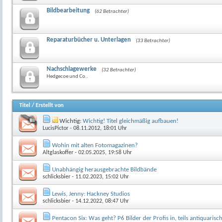
Bildbearbeitung
(62 Betrachter)
Reparaturbücher u. Unterlagen
(33 Betrachter)
Nachschlagewerke
(32 Betrachter)
Hedgecoe und Co..
Titel
/
Erstellt von
Wichtig:
Wichtig! Titel gleichmäßig aufbauen!
LucisPictor
- 08.11.2012, 18:01 Uhr
Wohin mit alten Fotomagazinen?
Altglaskoffer
- 02.05.2025, 19:58 Uhr
Unabhängig herausgebrachte Bildbände
schlicksbier
- 11.02.2023, 15:02 Uhr
Lewis, Jenny: Hackney Studios
schlicksbier
- 14.12.2022, 08:47 Uhr
Pentacon Six: Was geht? P6 Bilder der Profis in, teils antiquaris