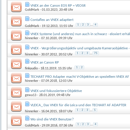
VNEX an der Canon EOS RP = VEOSR
GoldMark
- 01.03.2023, 20:48 Uhr
Contaflex an VNEX adaptiert
1
2
3
...
4
GoldMark
- 19.12.2013, 11:55 Uhr
VNEX Systeme (und anderes) nun auch in schwarz - eloxiert erhäl
hinnerker
- 07.10.2020, 09:39 Uhr
VNEX - Vergrößerungsobjektiv und umgebaute Kameraobjektive -
1
2
3
...
75
hinnerker
- 30.07.2012, 20:52 Uhr
VNEX an Canon RP
1
2
finkaudio
- 18.11.2019, 15:35 Uhr
TECHART PRO Adapter macht V-Objektive an speziellem VNEX AF 
hinnerker
- 07.09.2018, 12:03 Uhr
VNEX und fokussiertere Objektive
gewa13
- 28.01.2019, 09:48 Uhr
VLEICA_ Das VNEX für die Leica und den TECHART AF ADAPTER
1
2
3
...
5
hinnerker
- 16.04.2015, 18:07 Uhr
Wo sind die VNEX Benutzer?
1
2
3
...
4
GoldMark
- 29.09.2016, 07:36 Uhr