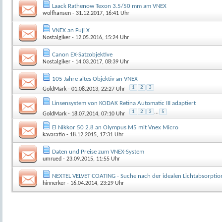
Laack Rathenow Texon 3.5/50 mm am VNEX
wolfhansen
- 31.12.2017, 16:41 Uhr
VNEX an Fuji X
Nostalgiker
- 12.05.2016, 15:24 Uhr
Canon EX-Satzobjektive
Nostalgiker
- 14.03.2017, 08:39 Uhr
105 Jahre altes Objektiv an VNEX
1
2
3
GoldMark
- 01.08.2013, 22:27 Uhr
Linsensystem von KODAK Retina Automatic III adaptiert
1
2
3
...
5
GoldMark
- 18.07.2014, 07:10 Uhr
El Nikkor 50 2.8 an Olympus M5 mit Vnex Micro
kavaratio
- 18.12.2015, 17:31 Uhr
Daten und Preise zum VNEX-System
umrued
- 23.09.2015, 11:55 Uhr
NEXTEL VELVET COATING - Suche nach der idealen Lichtabsorptio
hinnerker
- 16.04.2014, 23:29 Uhr