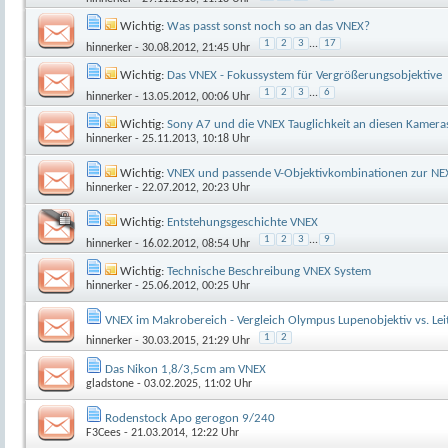
Wichtig:
Was passt sonst noch so an das VNEX?
1
2
3
...
17
hinnerker
- 30.08.2012, 21:45 Uhr
Wichtig:
Das VNEX - Fokussystem für Vergrößerungsobjektive
1
2
3
...
6
hinnerker
- 13.05.2012, 00:06 Uhr
Wichtig:
Sony A7 und die VNEX Tauglichkeit an diesen Kamera
hinnerker
- 25.11.2013, 10:18 Uhr
Wichtig:
VNEX und passende V-Objektivkombinationen zur NE
hinnerker
- 22.07.2012, 20:23 Uhr
Wichtig:
Entstehungsgeschichte VNEX
1
2
3
...
9
hinnerker
- 16.02.2012, 08:54 Uhr
Wichtig:
Technische Beschreibung VNEX System
hinnerker
- 25.06.2012, 00:25 Uhr
VNEX im Makrobereich - Vergleich Olympus Lupenobjektiv vs. Le
1
2
hinnerker
- 30.03.2015, 21:29 Uhr
Das Nikon 1,8/3,5cm am VNEX
gladstone
- 03.02.2025, 11:02 Uhr
Rodenstock Apo gerogon 9/240
F3Cees
- 21.03.2014, 12:22 Uhr