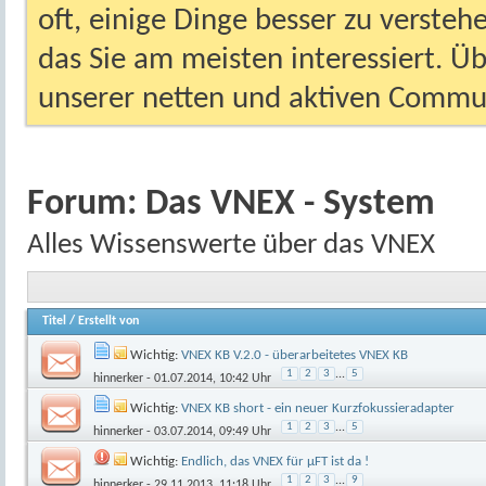
oft, einige Dinge besser zu versteh
das Sie am meisten interessiert. Ü
unserer netten und aktiven Commun
Forum:
Das VNEX - System
Alles Wissenswerte über das VNEX
Titel
/
Erstellt von
Wichtig:
VNEX KB V.2.0 - überarbeitetes VNEX KB
1
2
3
...
5
hinnerker
- 01.07.2014, 10:42 Uhr
Wichtig:
VNEX KB short - ein neuer Kurzfokussieradapter
1
2
3
...
5
hinnerker
- 03.07.2014, 09:49 Uhr
Wichtig:
Endlich, das VNEX für µFT ist da !
1
2
3
...
9
hinnerker
- 29.11.2013, 11:18 Uhr