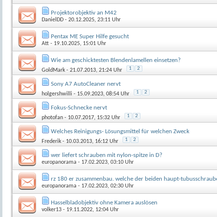
Projektorobjektiv an M42
DanielDD
- 20.12.2025, 23:11 Uhr
Pentax ME Super Hilfe gesucht
Att
- 19.10.2025, 15:01 Uhr
Wie am geschicktesten Blendenlamellen einsetzen?
1
2
GoldMark
- 21.07.2013, 21:24 Uhr
Sony A7 AutoCleaner nervt
1
2
holgershwilli
- 15.09.2023, 08:54 Uhr
Fokus-Schnecke nervt
1
2
photofan
- 10.07.2017, 15:32 Uhr
Welches Reinigungs- Lösungsmittel für welchen Zweck
1
2
Frederik
- 10.03.2013, 16:12 Uhr
wer liefert schrauben mit nylon-spitze in D?
europanorama
- 17.02.2023, 03:10 Uhr
rz 180 er zusammenbau. welche der beiden haupt-tubusschraub
europanorama
- 17.02.2023, 02:30 Uhr
Hasselbladobjektiv ohne Kamera auslösen
volker13
- 19.11.2022, 12:04 Uhr