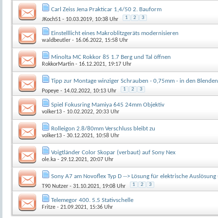
Carl Zeiss Jena Prakticar 1,4/50 2. Bauform
1
2
3
JKoch51
- 10.03.2019, 10:38 Uhr
Einstelllicht eines Makroblitzgeräts modernisieren
waldbeutler
- 16.06.2022, 15:58 Uhr
Minolta MC Rokkor 85 1.7 Berg und Tal öffnen
RokkorMartin
- 16.12.2021, 19:17 Uhr
Tipp zur Montage winziger Schrauben - 0,75mm - in den Blenden
1
2
3
Popeye
- 14.02.2022, 10:13 Uhr
Spiel Fokusring Mamiya 645 24mm Objektiv
volker13
- 10.02.2022, 20:33 Uhr
Rolleigon 2.8/80mm Verschluss bleibt zu
volker13
- 30.12.2021, 10:58 Uhr
Voigtländer Color Skopar (verbaut) auf Sony Nex
ole.ka
- 29.12.2021, 20:07 Uhr
Sony A7 am Novoflex Typ D --> Lösung für elektrische Auslösung 
1
2
3
T90 Nutzer
- 31.10.2021, 19:08 Uhr
Telemegor 400. 5.5 Stativschelle
Fritze
- 21.09.2021, 15:36 Uhr