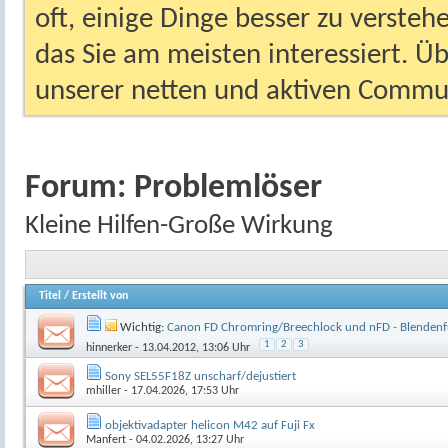
oft, einige Dinge besser zu versteh
das Sie am meisten interessiert. Ü
unserer netten und aktiven Commun
Forum:
Problemlöser
Kleine Hilfen-Große Wirkung
Titel
/
Erstellt von
Wichtig:
Canon FD Chromring/Breechlock und nFD - Blendenf
1
2
3
hinnerker
- 13.04.2012, 13:06 Uhr
Sony SEL55F18Z unscharf/dejustiert
mhiller
- 17.04.2026, 17:53 Uhr
objektivadapter helicon M42 auf Fuji Fx
Manfert
- 04.02.2026, 13:27 Uhr