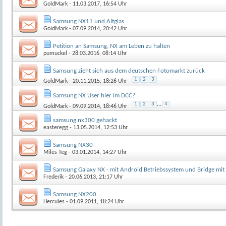
GoldMark
- 11.03.2017, 16:54 Uhr
Samsung NX11 und Altglas
GoldMark
- 07.09.2014, 20:42 Uhr
Petition an Samsung, NX am Leben zu halten
pumuckel
- 28.03.2016, 08:14 Uhr
Samsung zieht sich aus dem deutschen Fotomarkt zurück
1
2
3
GoldMark
- 20.11.2015, 18:26 Uhr
Samsung NX User hier im DCC?
1
2
3
...
4
GoldMark
- 09.09.2014, 18:46 Uhr
samsung nx300 gehackt
easteregg
- 13.05.2014, 12:53 Uhr
Samsung NX30
Miles Teg
- 03.01.2014, 14:27 Uhr
Samsung Galaxy NX - mit Android Betriebssystem und Bridge mit
Frederik
- 20.06.2013, 21:17 Uhr
Samsung NX200
Hercules
- 01.09.2011, 18:24 Uhr