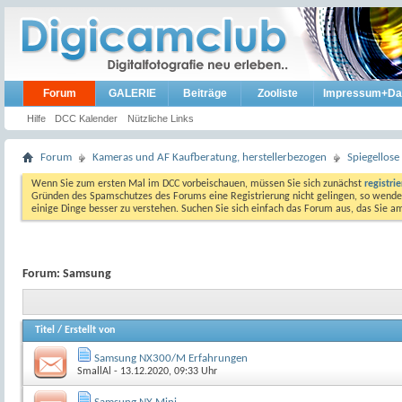
Forum
GALERIE
Beiträge
Zooliste
Impressum+Da
Hilfe
DCC Kalender
Nützliche Links
Forum
Kameras und AF Kaufberatung, herstellerbezogen
Spiegellos
Wenn Sie zum ersten Mal im DCC vorbeischauen, müssen Sie sich zunächst
registri
Gründen des Spamschutzes des Forums eine Registrierung nicht gelingen, so wenden
einige Dinge besser zu verstehen. Suchen Sie sich einfach das Forum aus, das Sie 
Forum:
Samsung
Titel
/
Erstellt von
Samsung NX300/M Erfahrungen
SmallAl
- 13.12.2020, 09:33 Uhr