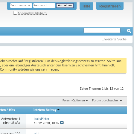
Hilfe
Registrieren
Angemeldet bleiben?
Erweiterte Suche
oben rechts auf 'Registrieren', um den Registrierungsprozess zu starten. Sollte aus
, aber ein lebendiger Austausch unter den Usern zu Sachthemen hilft Ihnen oft,
en Community würden wir uns sehr freuen.
Zeige Themen 1 bis 12 von 12
Forum-Optionen
Forum durchsuchen
rten
/
Hits
letztem Beitrag
Antworten:
1
LucisPictor
Hits: 28.484
13.12.2020,
10:02
ntworten:
114
witt