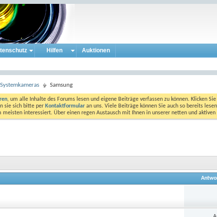
tenschutz
Hilfen
Auktionen
e Systemkameras
Samsung
eren
, um alle Inhalte des Forums lesen und eigene Beiträge verfassen zu können. Klicken Sie 
 sie sich bitte per
Kontaktformular
an uns. Viele Beiträge können Sie auch so bereits lesen
am meisten interessiert. Über einen regen Austausch mit Ihnen in unserer netten und aktiv
Antwo
A