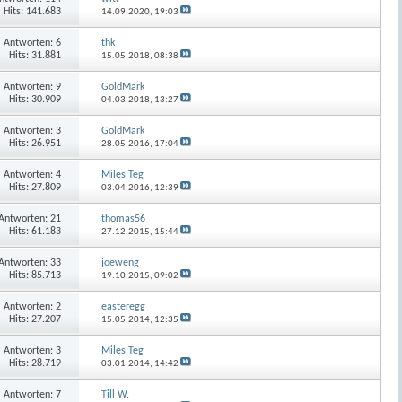
Hits: 141.683
14.09.2020,
19:03
Antworten:
6
thk
Hits: 31.881
15.05.2018,
08:38
Antworten:
9
GoldMark
Hits: 30.909
04.03.2018,
13:27
Antworten:
3
GoldMark
Hits: 26.951
28.05.2016,
17:04
Antworten:
4
Miles Teg
Hits: 27.809
03.04.2016,
12:39
Antworten:
21
thomas56
Hits: 61.183
27.12.2015,
15:44
Antworten:
33
joeweng
Hits: 85.713
19.10.2015,
09:02
Antworten:
2
easteregg
Hits: 27.207
15.05.2014,
12:35
Antworten:
3
Miles Teg
Hits: 28.719
03.01.2014,
14:42
Antworten:
7
Till W.