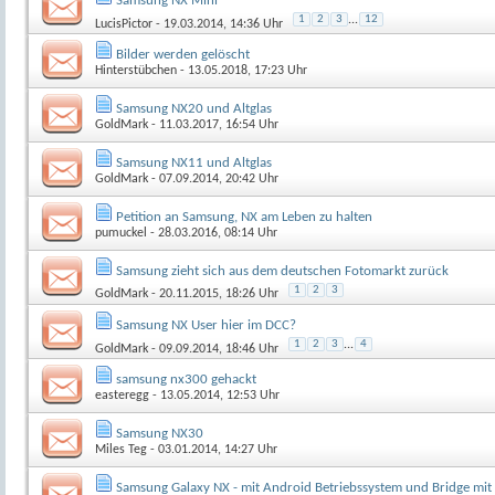
Samsung NX Mini
1
2
3
...
12
LucisPictor
- 19.03.2014, 14:36 Uhr
Bilder werden gelöscht
Hinterstübchen
- 13.05.2018, 17:23 Uhr
Samsung NX20 und Altglas
GoldMark
- 11.03.2017, 16:54 Uhr
Samsung NX11 und Altglas
GoldMark
- 07.09.2014, 20:42 Uhr
Petition an Samsung, NX am Leben zu halten
pumuckel
- 28.03.2016, 08:14 Uhr
Samsung zieht sich aus dem deutschen Fotomarkt zurück
1
2
3
GoldMark
- 20.11.2015, 18:26 Uhr
Samsung NX User hier im DCC?
1
2
3
...
4
GoldMark
- 09.09.2014, 18:46 Uhr
samsung nx300 gehackt
easteregg
- 13.05.2014, 12:53 Uhr
Samsung NX30
Miles Teg
- 03.01.2014, 14:27 Uhr
Samsung Galaxy NX - mit Android Betriebssystem und Bridge mit